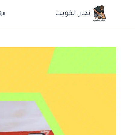
خطي
الر
لى
نجار الكويت
لمحتوى