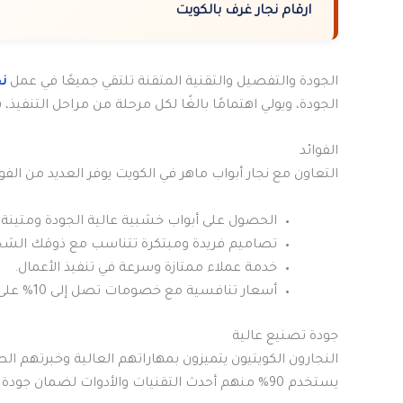
ارقام نجار غرف بالكويت
الجودة والتفصيل والتقنية المتقنة تلتقي جميعًا في عمل
نج
الجودة، ويولي اهتمامًا بالغًا لكل مرحلة من مراحل التنفيذ
الفوائد
التعاون مع نجار أبواب ماهر في الكويت يوفر العديد من الفوا
الحصول على أبواب خشبية عالية الجودة ومتينة
تصاميم فريدة ومبتكرة تتناسب مع ذوقك الشخ
خدمة عملاء ممتازة وسرعة في تنفيذ الأعمال.
أسعار تنافسية مع خصومات تصل إلى 10% على تركيب باب خشبي جديد، و15% على صيانة باب خشبي قديم
جودة تصنيع عالية
النجارون الكويتيون يتميزون بمهاراتهم العالية وخبرتهم الطويلة. حوالي 95% منهم لديهم م
يستخدم 90% منهم أحدث التقنيات والأدوات لضمان جودة العمل