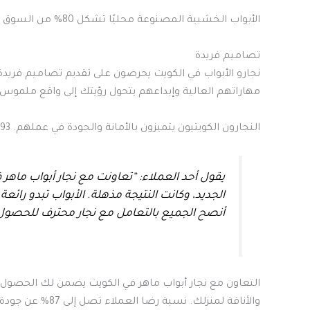
الأبواب الخشبية المصنوعة محليًا تشكل 80% من السوق في الكويت. هذا يدل على قوة حرفة النجارة في البلاد
تصاميم فريدة
نجارو الأبواب في الكويت يحرصون على تقديم تصاميم فر
مهاراتهم العالية وإبداعهم يتحول رؤيتك إلى واقع ملموس.
النجارون الكويتيون يتميزون بالأمانة والجودة في عملهم. 93% منهم يعطون الأولوية للصدق والجودة
يقول أحد العملاء: “تعاونت مع نجار أبواب ماهر
الجديد، وكانت النتيجة مذهلة. الأبواب تبدو رائعة
أنصح الجميع بالتعامل مع نجار محترف للحصول 
التعاون مع نجار أبواب ماهر في الكويت يضمن لك الحصول
والأناقة لمنزلك. نسبة رضا العملاء تصل إلى 87% عن جودة خدماتهم