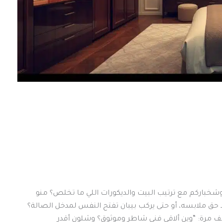
كم وشخباركم مع ترتيب البيت والديكورات اللي ما تخلص؟ منو
د حق ملابسه، أو حتى يركب بيبان تفتح النفس لمدخل الصالة؟
ألف مرة: “وين ألاقي فني شاطر وموثوق؟ وشلون أقدر