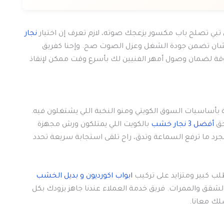
بي تصلح باب مكسور يزعجك صوته، لازم تعرف إن اختيار
نجار
ان تضمن جودة الشغل وعزل الصوت صح. وإحنا كفريق
 لضمان وصول أمهر الفنيين لك بأسرع وقت ممكن لإنقاذ
 بأساسيات السوق الكويتي ومنو النخبة اللي يشتغلون فيه.
حق
أفضل 3 نجار خشب
بالكويت اللي يمتلكون ورش مجهزة
رد ما ترفع السماعة وتدق، راح تلقى استجابة سريعة تحدد
طلب كبير ومتزايد على تركيب
ابواب اكورديون و بديل الخشب
شقق والممرات. فريق خدمة العملاء عندنا جاهز يزودك بكل
لك معانا.