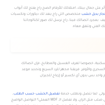
أثر على جمال بيتك، امتلاكك للأرقام الصح راح يفتح لك أبواب
جار بديل خشب
متخصص اللي راح ينفذ لك ديكورات وتكسيات
يف. بمجرد اتصالك فينا، راح نرسل لك صور لكتالوجاتنا
ك الفني وتتفق معاه.
لسكنية، خصوصا لغرف الغسيل والمطابخ، فإن اتصالك
لسحري والأوفر. فريقنا مجهز للرد السريع وتحديد موعد
 واحد بس بدون أي تكسير أو إزعاج للجيران.
الأولى. لما تتصل وتطلب خدمة
تفصيل الخشب حسب الطلب
،
حاول تكون واضح باللي تبيه بالضبط. هل تبي خشب طبيعي صلب مثل الزان، ولا تفضل الـ MDF العملي؟ التواصل الواضح