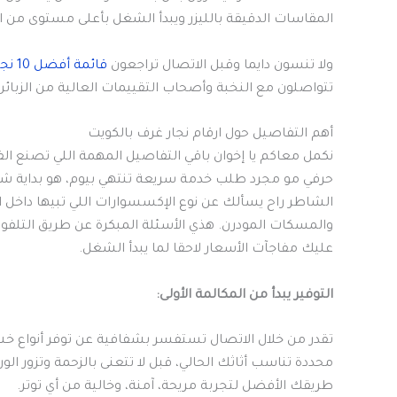
المقاسات الدقيقة بالليزر ويبدأ الشغل بأعلى مستوى من 
ولا تنسون دايما وقبل الاتصال تراجعون
قائمة أفضل 10 نجارين
تتواصلون مع النخبة وأصحاب التقييمات العالية من الزبائن
أهم التفاصيل حول ارقام نجار غرف بالكويت
نكمل معاكم يا إخوان باقي التفاصيل المهمة اللي تصنع ال
حرفي مو مجرد طلب خدمة سريعة تنتهي بيوم، هو بداية شر
الشاطر راح يسألك عن نوع الإكسسوارات اللي تبيها داخل ا
والمسكات المودرن. هذي الأسئلة المبكرة عن طريق التلفو
عليك مفاجآت الأسعار لاحقا لما يبدأ الشغل.
التوفير يبدأ من المكالمة الأولى:
تقدر من خلال الاتصال تستفسر بشفافية عن توفر أنواع خش
محددة تناسب أثاثك الحالي، قبل لا تتعنى بالزحمة وتزور 
طريقك الأفضل لتجربة مريحة، آمنة، وخالية من أي توتر.