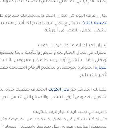
يخلينا نقدر نرسل لك الفني المختص بالضبط بطلبك، وهال
بما إن غرفة النوم هي مكان راحتك واستجمامك بعد يوم طو
تصميم كبتات
ذكية راح يخلي فريقنا يقدم لك أفكار هندسية
الشغل الفعلي بالقص في الورشة.
أسرار الخبراء: ارقام نجار غرف بالكويت
الخبراء في مجال المقاولات والديكور والتأثيث دايما ينص
أي فني واقف بالشارع أو عبر وسطاء غير معروفين بالانس
النجارة
المتوفرة بموقعنا، واستخدم الأرقام المعتمدة فق
تأخير بالتسليم.
اتصالك المباشر مع
نجار الكويت
المحترف يعطيك ميزة است
التلفون بخصوص أنواع الخشب والأصباغ اللي تتحمل الجو عند
لا تتردد في طلب ارقام نجار غرف بالكويت
حتى لو كنت ساكن في مناطق بعيدة جدا عن العاصمة مثل الأ
المنطقة العاشرة يقدرون بكل بساطة واطمئنان يتصلون