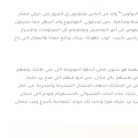
واوين؟” وايد من الناس يعتقدون إن العثور على حرفي ممتاز
شلة ومكلفة. بس صدقوني، الموضوع وايد أسهل مما تتخيلون
 نغوص في أدق التفاصيل ونعطيكم كل المعلومات والأسرار
احين بالبيت. كوب قهوتك بيدك، وتابع معانا هالمقال اللي راح
همه هو شلون تلاقي الجهة الموثوقة اللي تلبي طلبك وتفهم
عن نفسهم بكل مكان، بس منو فيهم اللي صج يرد عليك
من في امتلاكك لجهات الاتصال الصحيحة والمجربة. من خلال
عليك عناء البحث العشوائي بالانستغرام وتويتر اللي ممكن
شرة ترد عليك فورا وتحدد لك موعد للمعاينة بأسرع وقت ممكن