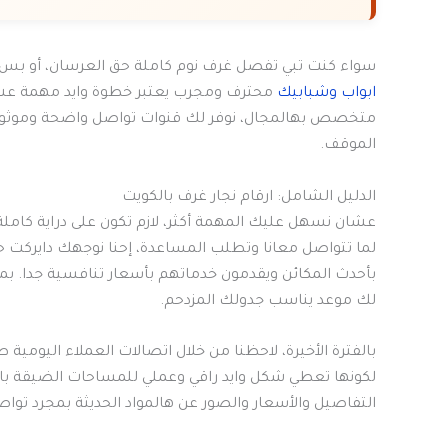
سواء كنت تبي تفصل غرف نوم كاملة حق العرسان، أو بس ت
ابواب وشبابيك
محترف ومجرب يعتبر خطوة وايد مهمة عش
متخصص بهالمجال، نوفر لك قنوات تواصل واضحة وموثوقة
الموقف.
الدليل الشامل: ارقام نجار غرف بالكويت
عشان نسهل عليك المهمة أكثر، لازم تكون على دراية كاملة
لما تتواصل معانا وتطلب المساعدة، إحنا نوجهك دايركت 
بأحدث المكائن ويقدمون خدماتهم بأسعار تنافسية جدا. بمج
لك موعد يناسب جدولك المزدحم.
بالفترة الأخيرة، لاحظنا من خلال اتصالات العملاء اليومية 
لكونها تعطي شكل وايد راقي وعملي للمساحات الضيقة بال
التفاصيل والأسعار والصور عن هالمواد الحديثة بمجرد تواص