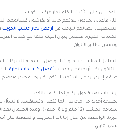
للمقبلين على التأثيث: ارقام نجار غرف بالكويت
اللي قاعدين يجددون بيوتهم حاليا أو يفرشون قسايمهم اليد
التشطيب، اتصالكم للبحث عن
أرخص نجار خشب الكويت
ر
الكميات الكبيرة. تفصيل بيبان البيت كلها مع كبتات الغ
ويضمن تطابق الألوان.
التعامل المباشر عبر قنوات التواصل الرسمية للشركات ال
بالتلفون بكل أريحية عن خدمات
أفضل 5 شركات نجارة
بالكو
طاقم إداري يرد على استفساراتكم بكل رحابة صدر ويوضح لك
إرشادات ذهبية حول ارقام نجار غرف بالكويت
نصيحة أخوية من مجربين، لما تتصل وتستفسر، لا تسأل بس
سماكة الخشب (12 ملم ولا 18 ملم؟)، ومدة الضمان بعد التركيب. مكالمة وحدة مطولة مع
خبرته الواسعة من خلال إجاباته السريعة والمقنعة على أس
مجرد هاوي.