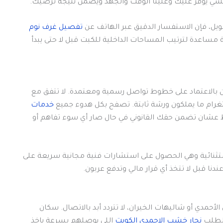
شي يوفر عليك وعلينا الوقت والجهد ويضمن نتيجة ترضيك.
يل، فإن الاستفسار الدقيق عبر الهاتف عن
تفصيل غرف نوم
 مساعدة لترتيب المساحات الداخلية للكبت قبل لا حتى يبدأ
حون بالاعتماد على خطوط تواصل رسمية ومعتمدة. لا تتفق مع
تغرام ما يملكون ورشة ثابتة. تصفح بكل هدوء جميع
خدمات
ط عشان تضمن حقك القانوني في حال صار أي سوء تفاهم أو
ثنائية وهي الحصول على استشارات فنية مجانية سريعة على
نا قبل لا تتخذ أي قرار مالي وتدفع عربون.
حمدي أو شاليهات الخيران، لا تتردد أبد بالاتصال. سكان
 لطلب
نجار خشب الاحمدي الكويت
اللي يوصلهم بسرعة ياخذ