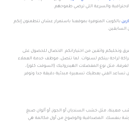
الاحترافية والسرعة اللي ترضي طموحهم.
بالكويت المتوفرة بموقعنا باستمرار عشان تتطمنون إنكم
 السابقين.
فرق وتخليكم واثقين من اختياراتكم. الاتصال للحصول على
اكة لراحة بيتكم لسنوات. لما تتصل، موظف خدمة العملاء
لغرفة، مثل نوع المفصلات الهيدروليك (السوفت كلوز)،
ن تساعد الفني يعطيك تسعيرة مبدئية دقيقة جدا وتوفر
ب معينة، مثل خشب السنديان أو الجوز، أو ألوان صبغ
الورشة بنفسك. المصداقية والوضوح من أول مكالمة هي