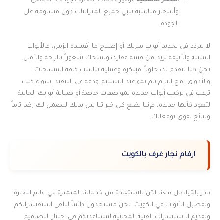
أسعار تنافسية:
توفير خدمات النجارة بجودة لا تضاهى
وأسعار مناسبة تلبي جميع الميزانيات دون مساومة على
الجودة.
لا تتردد في تجديد أبواب منزلك أو إصلاح ما أفسده الزمن، فالأبواب
المتينة والأنيقة تزيد من قيمة عقارك وتمنحك شعوراً بالراحة والأمان.
نحن هنا لنقدم لك حلولاً مبتكرة وعملية تناسب كافة المساحات
والأذواق، مع التزام تام بمواعيد التسليم ودقة في التنفيذ. سواء كنت
ترغب في تركيب أبواب جديدة بمواصفات خاصة أو صيانة أبوابك الحالية
لتعود كأنها جديدة، فإننا نضع كل خبراتنا بين يديك لنضمن لك رضا تاماً
ونتائج تفوق توقعاتك.
ارقام نجار غرف بالكويت
بادر بالتواصل معنا الآن للاستفادة من خدماتنا المتميزة في عالم النجارة
وتفصيل الأبواب في الكويت. نحن مستعدون دائماً لتلقي استفساراتكم
وتقديم الاستشارات الفنية المجانية لمساعدتكم في اختيار التصاميم