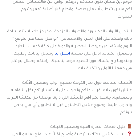
موجودين عشان نكون سندكم ودرعكم الواقي من هالمشاكل. نضمن
لكم فنيين شطار، أسعار رخيصة، وقطع غيار أصلية تعمر وتدوم
لسنوات.
لا تخلي الأبواب المكسورة والأصوات المزعجة تعكر مزاجك. استثمر براحة
بالك واعتمد على أهل الخبرة والاختصاص. “تواصل معنا عبر الموقع ”
اليوم واستفد من عروضنا الحصرية والقوية على كافة خدمات النجارة
وتفصيل الكبتات. ادخل على صفحة
اتصل بنا
وسجل بياناتك وطلبك،
ومندوبنا راح يكلمك فورا لتحديد موعد يناسبك. راحتكم وجمال بيوتكم
هي مهمتنا الأولى والأخيرة دايما.
الأسئلة الشائعة حول نجار الكويت تصليح ابواب وتفصيل الأثاث
عشان نكون دايما قراب منكم ونجاوب على استفساراتكم بكل شفافية
ومصداقية، جمعنا لكم أهم الأسئلة اللي دايما توصلنا من عملائنا الكرام،
ونجاوب عليها بوضوح عشان تتطمنون قبل لا تطلبون أي فني يدخل
بيوتكم:
دليل خدمات النجارة الفنية وتصميم الكبتات
الباب الخشبي يحتك بالأرضية وأصبح ثقيلاً عند الفتح، ما هو الحل