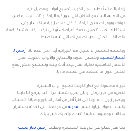
راحة بالك تبدأ بطلب نجار الكويت تصليح ابواب وتفصيل غرف
في النهاية، البيت هو المكان اللي ندور فيه الراحة، وأثاث البيت يعكس
ذوقك ويوفر لك هذي الراحة. إذا كان عندك زاوية ميتة بالدار وتبي
تستغلها بكبت تفصيل يحفظ أغراضك، أو تبي تركب أرفف خشبية ناعمة
بالصالة، لا تحاتي. نحن نصمم لك اللي تبيه بالضبط.
وبالنسبة للأسعار، لا تشيل هم الميزانية أبدا. نحن نقدم لك
أرخص 3
أسعار لتصميم
وتفصيل الغرف والمطابخ والأبواب بالكويت. هذي
الأسعار التنافسية تخليك تقدر تجدد أثاث بيتك وتستمتع بديكور يفتح
النفس بدون ما تضغط على نفسك ماديا.
تجربة مضمونة مع نجار الكويت تصليح ابواب المتميزة
التجربة هي خير برهان، واللي يجرب شغلنا مرة، أكيد بيرجع لنا دايما
وبيصير زبون دائم. وإذا تبي تقرأ أكثر عن أفكار الديكور وصيانة الأخشاب
بالبيت، ندعوك لزيارة قسم
المدونة
في موقعنا، اللي نحدثه باستمرار
بمقالات ومعلومات قيمة تفيدك وتخليك خبير ببيتك.
كما تقدر تطلع على عروضنا المستمرة وتطلب
أرخص نجار خشب