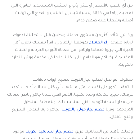
من أي تلاعب بالأسعار أو غش بأنواع الخشب المستخدم. الفاتورة اللي
نعطيك إياها هي كفالة رسمية تثبت إن الخشب والقطع اللي تركبت
أصلية وشغلنا عليه ضمان قوي.
وإذا تبي تتأكد أكثر من مستوى خدمتنا وتطمن قبل لا تطلبنا، ندعوك
لزيارة صفحة
اراء العملاء
بموقعنا الإلكتروني. اقرأ بنفسك تجارب أهل
الديرة اللي جربوا خدماتنا وارتاحوا من معاناة الأبواب الخربانة والكبتات
المكسورة. رضاكم هو الدافع اللي يخلينا دايما في مقدمة ورش النجارة
بالكويت.
سهولة التواصل لطلب نجار الكويت تصليح ابواب بالهاتف
لا تعقد الأمور على نفسك، متى ما شفت أي خلل ببيبانك أو حاب تجدد
غرفتك، مجرد مكالمة وحدة تكفينا. الدعم الفني عندنا جاهز وناطر اتصالك
على مدار الساعة لتوجيه الفني المناسب لك. ولتغطية المناطق
المزدحمة، وفرنا
معلم نجار حولي بالكويت
الجاهز دايما للتدخل السريع
وفتح الأقفال.
وكذلك لأهلنا في السالمية، فريق
معلم نجار السالمية الكويت
موجود