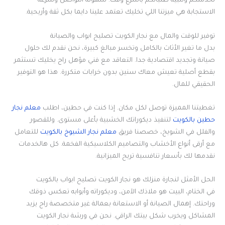
لخدمتكم وتلبية طلباتكم بأسرع وقت. سهولة التواصل وسرعة
الاستجابة هي ميزتنا اللي تخليك تعتمد علينا دايما بكل ثقة وأريحية.
توفير للوقت والمال مع نجار الكويت تصليح ابواب والصيانة
بدل ما تغير الأثاث بالكامل وتخسر مبالغ كبيرة، نحن نقدم لك حلول
صيانة وتجديد اقتصادية جدا. التعاقد مع فني مؤهل راح يخليك تستثمر
بقطع أصلية تعيش معاك سنين بدون خرابات متكررة. هذا هو التوفير
الحقيقي للمال.
تغطيتنا المميزة توصل لكل مكان. إذا كنت في حطين، اطلب
معلم نجار
حطين بالكويت
لتنفيذ ديكوراتك الخشبية بأعلى مستوى. وللقصور
والفلل في الشويخ، خصصنا فريق
معلم نجار الشيوخ بالكويت
للتعامل
مع أرقى أنواع الأخشاب والتصاميم الكلاسيكية الفخمة. كل هالخدمات
نقدمها لك بأسعار تنافسية تريح الميزانية.
الحل الأمثل لنجارة منزلك هو نجار الكويت تصليح ابواب بالكويت
في الختام، البيت هو ملاذك الآمن، وديكوراته وأبوابه تعكس ذوقك
وراحتك. إهمال الصيانة أو الاستعانة بعمالة غير متخصصة راح يزيد
المشاكل ويخرب شكل بيتك الراقي. نحن في ورشة نجار الكويت