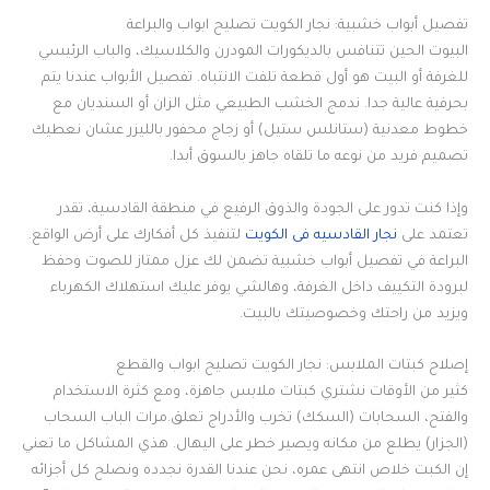
تفصيل أبواب خشبية: نجار الكويت تصليح ابواب والبراعة
البيوت الحين تتنافس بالديكورات المودرن والكلاسيك، والباب الرئيسي
للغرفة أو البيت هو أول قطعة تلفت الانتباه. تفصيل الأبواب عندنا يتم
بحرفية عالية جدا. ندمج الخشب الطبيعي مثل الزان أو السنديان مع
خطوط معدنية (ستانلس ستيل) أو زجاج محفور بالليزر عشان نعطيك
تصميم فريد من نوعه ما تلقاه جاهز بالسوق أبدا.
وإذا كنت تدور على الجودة والذوق الرفيع في منطقة القادسية، تقدر
تعتمد على
نجار القادسيه فى الكويت
لتنفيذ كل أفكارك على أرض الواقع.
البراعة في تفصيل أبواب خشبية تضمن لك عزل ممتاز للصوت وحفظ
لبرودة التكييف داخل الغرفة، وهالشي يوفر عليك استهلاك الكهرباء
ويزيد من راحتك وخصوصيتك بالبيت.
إصلاح كبتات الملابس: نجار الكويت تصليح ابواب والقطع
كثير من الأوقات نشتري كبتات ملابس جاهزة، ومع كثرة الاستخدام
والفتح، السحابات (السكك) تخرب والأدراج تعلق.مرات الباب السحاب
(الجزار) يطلع من مكانه ويصير خطر على اليهال. هذي المشاكل ما تعني
إن الكبت خلاص انتهى عمره، نحن عندنا القدرة نجدده ونصلح كل أجزائه