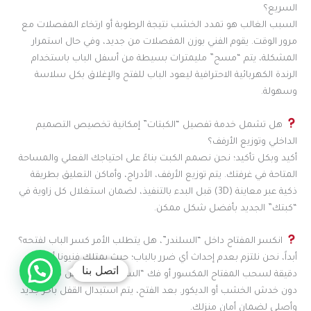
السريع؟
السبب الغالب هو تمدد الخشب نتيجة الرطوبة أو ارتخاء المفصلات مع
مرور الوقت. يقوم الفني بوزن المفصلات من جديد، وفي حال استمرار
المشكلة، يتم “مسح” مليمترات بسيطة من أسفل الباب باستخدام
الرندة الكهربائية الاحترافية ليعود الباب للفتح والإغلاق بكل سلاسة
وسهولة.
هل تشمل خدمة تفصيل “الكبتات” إمكانية تخصيص التصميم
الداخلي وتوزيع الأرفف؟
أكيد وبكل تأكيد؛ نحن نصمم الكبت بناءً على احتياجك الفعلي والمساحة
المتاحة في غرفتك. يتم توزيع الأرفف، الأدراج، وأماكن التعليق بطريقة
ذكية عبر معاينة (3D) قبل البدء بالتنفيذ، لضمان استغلال كل زاوية في
“كبتك” الجديد بأفضل شكل ممكن.
انكسر المفتاح داخل “السلندر”، هل يتطلب الأمر كسر الباب لفتحه؟
أبداً، نحن نلتزم بعدم إحداث أي ضرر بالباب؛ حيث يمتلك فنيونا أدوات
اتصل بنا
دقيقة لسحب المفتاح المكسور أو فك “السلندر” المتعطل من الخارج
دون خدش الخشب أو الديكور. بعد الفتح، يتم استبدال القفل بآخر جديد
وأصلي لضمان أمان منزلك.