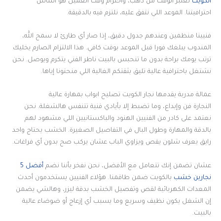
الكويت
نعتبر الوقت من ذهب، واحترام وقت العميل هو أساس
احترافيتنا. الموعد اللي نتفق عليه، نلتزم فيه بالدقيقة.
فنيينا منظمين وعندهم جدول دقيق، إذا صار أي طارئ لا سمح الله،
المندوب يبلغك فورا قبل الموعد بوقت كافي. هذا الالتزام الصارم يخليك
ترتب يومك براحة بدون ما تنحبس بالبيت ناطر الفني يتكرم ويوصل. نحن
نشتغل باحترافية عالية تليق بثقتكم الغالية اللي منحتونا إياها.
عمالة مدربة يقدمها نجار الكويت تصليح ابواب بمهارة عالية
النجارة فن وإبداع، وما تضبط إلا بأيادي فنية تتنفس هالشغلة. نحن
نعتمد على كادر من الفنيين الهنود والباكستانيين اللي مشهود لهم
بالدقة والمهارة وطول البال في التفاصيل الصغيرة. الخشب يحتاج واحد
رايق يعرف شلون يقص ويزاوي الباب عشان يركب صح بدون أي فراغات.
عشان تضمن إنك تتعامل مع الأفضل، نحن نفخر بأننا نضم
أفضل 5
نجارين خشب
بالكويت ضمن طاقمنا. هؤلاء الفنيين يستخدمون أحدث
المعدات الكهربائية لقص وتفصيل الخشب بدقة ليزر، وهالشي يضمن
إن الشغل يكون نظيف وسريع وما يسبب أي إزعاج أو ضوضاء عالية
بالبيت.