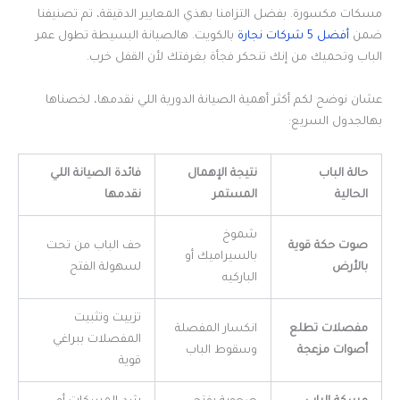
مسكات مكسورة. بفضل التزامنا بهذي المعايير الدقيقة، تم تصنيفنا
ضمن
أفضل 5 شركات نجارة
بالكويت. هالصيانة البسيطة تطول عمر
الباب وتحميك من إنك تنحكر فجأة بغرفتك لأن القفل خرب.
عشان نوضح لكم أكثر أهمية الصيانة الدورية اللي نقدمها، لخصناها
بهالجدول السريع:
حالة الباب
نتيجة الإهمال
فائدة الصيانة اللي
الحالية
المستمر
نقدمها
شموخ
صوت حكة قوية
حف الباب من تحت
بالسيراميك أو
بالأرض
لسهولة الفتح
الباركيه
تزييت وتثبيت
مفصلات تطلع
انكسار المفصلة
المفصلات ببراغي
أصوات مزعجة
وسقوط الباب
قوية