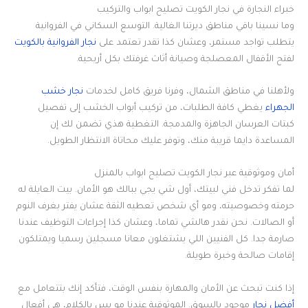
خبراء النجارة في نجار الكويت تصليح ابواب والتركيب
وما نسينا باقي مناطق ديرتنا الغالية. التوسع السكاني في الفروانية
يتطلب تواجد مستمر، وعشان كذا تقدر تعتمد على
نجار الفروانية بالكويت
لفتح الأقفال المعصلجة وصيانة أثاث غرفتك بكل أريحية.
ولأهلنا في مناطق الشمال، وفرنا فريق كامل لخدمات
نجار خشب
الجهراء
يغطي كافة الطلبات، من تركيب أبواب الخشب إلى تفصيل
كبتات العرسان الجاهزة والمدمجة. التغطية هذي تضمن لك إن
المساعدة دايما قريبة منك، وتوفر عليك محاتاة الانتظار الطويل.
أمان وموثوقية عبر نجار الكويت تصليح ابواب بالمنزل
لما تفكر تدخل فني لبيتك، أول شي يجي ببالك هو الأمان. بيت العايلة له
حرمته وخصوصيته، ومو أي شخص تعطيه الثقة عشان يفتر بغرف النوم
أو الصالات. نحن نقدر هالشي تماما، وعشان كذا إجراءات التوظيف عندنا
صارمة جدا. كل الفنيين اللي يشتغلون معانا مسجلين رسميا ويمتلكون
إقامات صالحة وخبرة طويلة.
إذا كنت تبحث عن الأمان والمهارة بنفس الوقت، فتأكد إنك بتتعامل مع
أفضل نجار
موجود بالسوق. الموثوقية عندنا مو بس بالكلام، هي أفعال