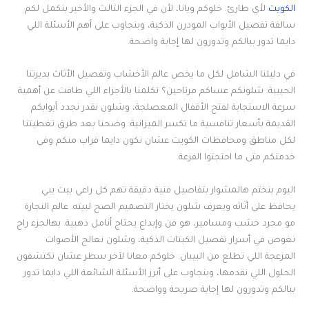
الكويت
لأي طارئ. خلوكم ويانا، لأن في الجزء الثالث والأخير بنكمل لكم
سالفة تفصيل الأبواب المودرن الذكية، وبنجاوب على أهم الأسئلة اللي
دايما تدور ببالكم وتدورون لها إجابة واضحة.
في دليلنا الشامل لكل ما يخص عالم الأخشاب وتفصيل الأثاث بديرتنا
الحبيبة. شلونكم عساكم مرتاحين؟ تكلمنا بالأجزاء اللي طافت عن أهمية
سرعة الاستجابة لفتح الأقفال المعصلجة، وشلون نقدر نجدد أبوابكم
القديمة بأسعار تنافسية ما تكسر الميزانية. وضحنا بعد طرق تغطيتنا
لكل مناطق ومحافظات الكويت عشان نكون دايما قراب منكم وفي
خدمتكم متى ما احتجتوا الفزعة.
اليوم بنختم هالمشوار بتفاصيل فنية دقيقة تهم كل راعي بيت يبي
يحافظ على أثاثه ويعرف شلون يختار التصميم الصح لبيته. عالم النجارة
مو مجرد خشب ومسامير، هو فن وإبداع يحتاج أنامل ذهبية. بهالجزء راح
نغوص في أسرار تفصيل الكبتات الذكية، وشلون نعالج الأصوات
المزعجة اللي تطلع من البيبان. خلوكم معانا لآخر سطر عشان تكتشفون
الحلول اللي نقدمها، وبنجاوب على أبرز الأسئلة الشائعة اللي دايما تدور
ببالكم وتدورون لها إجابة صريحة وواضحة.