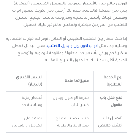
الورش تبالغ حيل بالأسعار خصوصا بالتفصيل المخصص (العمولة).
بس نحن حطمنا هالقاعدة. نقدم لك أرخص نجار الكويت تصليح ابواب
وتفصيل كبتات بأسعار تنافسية ومدروسة تناسب الجميع. نشتري
الخشب من الموردين مباشرة ونعكس هالتوفير عليك كعميل.
إذا كنت محتار بين الخشب الطبيعي أو البدائل، نوفر لك خيارات اقتصادية
وعملية جدا، مثل
ابواب اكورديون و بديل الخشب
. هذي البدائل تعطي
منظر فخم وراقي بأسعار جدا معقولة ومقاومة للرطوبة. ولتوضيح
الصورة أكثر، سوينا لك هالجدول السريع للمقارنة:
نوع الخدمة
السعر التقديري
مميزاتها عندنا
المطلوبة
(بالدينار)
فتح قفل باب
سرعة الوصول وبدون
أسعار رمزية
مقفول
كسر للباب
ومناسبة جدا
تفصيل باب
خشب صلب معالج
يعتمد على
خشب طبيعي
ضد الرمة والرطوبة
الموديل والمقاس