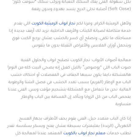
بكل سهولة. الفني يفك السكك التعبانة ويركب سكك “سوفت كلوز”
(Soft Close) أصلية تخلي الدرج ينسد بهدوء وبدون رقعة.
ولأهل الرميثية الكرام، وفرنا لكم
نجار ابواب الرميثية الكويت
اللي يقدم
خدمة متكاملة لصيانة الكبتات والأرفف الداخلية. نزيد لك أرفف جديدة إذا
مساحتك ما تكفي، ونصلح أي كسر بالخشب عشان يرجع الكبت قوي
ويتحمل أوزان الملابس والأغراض الثقيلة بدون ما يتقوس.
معالجة أصوات الأبواب: نجار الكويت تصليح ابواب والحلول الفنية
صوت الباب اللي “يوصوص” بالليل كفيل إنه يصحي البيت كله من النوم!
هالمشكلة دايما يكون سببها الجفاف في المفصلات أو احتكاك خشب
الباب مع الإطار (الفريم) بسبب تمدد الخشب في فصل الشتا والرطوبة
العالية. نحن ما نتعامل مع المشكلة بتشحيم مؤقت وبس، الفني عندنا
يفحص الباب من كل الزوايا ويتأكد إن المسافة بين الباب والإطار
متساوية.
إذا كان الباب متمدد حيل، الفني يقوم بحف الأطراف بجهاز المسح
الكهربائي (الرندة) بمليمترات بسيطة عشان يفتح ويسكر بسلاسة. تقدر
تطلب خدمات
معلم نجار ابواب بالكويت
المعتمد عندنا لمعالجة كل