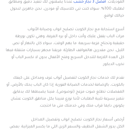
الموديلات.
أفضل 3 نجار خشب
عندنا يضمنون لك تنفيذ دقيق ومطابق
لطلبك 100%. سواء كنت تبي كلاسيك أو مودرن، نحن جاهزين لنحول
خيالك لواقع.
أسرع استجابة مع نجار الكويت تصليح ابواب وصيانة الأبواب
مرات الباب يقفل عليك وأنت داخل أو بره الغرفة، وهني تكون بورطة
حقيقية وتحتاج فزعة سريعة. ما يهم الوقت، سواء كان بالنهار أو نص
الليل، نحن مقدرين هالمواقف الطارئة. فريقنا مجهز بسيارات متنقلة فيها
كل العدة اللازمة للتدخل السريع وفتح الأقفال بدون لا نكسر الباب أو
نخرب الديكور.
نقدم لك خدمات نجار الكويت لتفصيل أبواب غرف ومداخل على كيفك
بالكويت، بالإضافة لخدمات الصيانة الفورية. إذا كان الباب يحك بالأرض، أو
المفصلات تطلع صوت مزعج (توصوص)، فنينا يضبطها لك بدقايق.
نتميز بسرعة تلبية الطلبات لأننا نوزع فنيينا بكل مناطق الكويت عشان
يكونون دايما قراب منك وفي خدمتك متى ما احتجت.
أرخص أسعار نجار الكويت تصليح ابواب وتفصيل المداخل
الكل يدور الشغل النظيف والسعر الزين اللي ما يكسر الميزانية. بعض