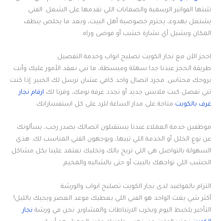
تثبتها الفواتير الرسمية والضمانات اللي نقدمها على الشغل. الفني
يشتغل بهدوء، يحترم خصوصية أهل البيت، وبعد ما يخلص ينظف
المكان ويشيل أي نشارة خشب أو فوضى وراه.
احجز الآن مع نجار الكويت تصليح ابواب وخدمة التفصيل
طريقة الحجز عندنا جدا سهلة ومبسطة، ما نبي نعقد الأمور عليك وأنت
بروحك محتاس. مجرد اتصال واحد كافي عشان نرسل لك الخبير. إذا كنت
تبي تفصل كبت ملابس جديد أو تجدد غرفة نومك، وفرنا لك
ارقام نجار
غرف بالكويت
متاحة على مدار الساعة للرد على كل استفساراتك.
موظفين خدمة العملاء عندنا يستقبلون اتصالك بصدر رحب، يسألونك
عن نوع الخلل أو الخدمة اللي تبيها، ويوجهون الفني المناسب لك. هذي
السهولة بالتواصل هي اللي تريح بالك وتخليك تعتمد علينا بكل مشاكل
الخشب اللي تواجهك بالبيت أو حتى بالشاليه والمخيم.
التزام بالمواعيد لدى نجار الكويت تصليح ابواب والورشة
أكثر شي يغث الواحد هو الفني اللي يعطيك موعد العصر ويجيك بالليل!
التأخير يلخبط اليوم ويخرب الارتباطات والمشاوير. نحن في ورشة
نجار