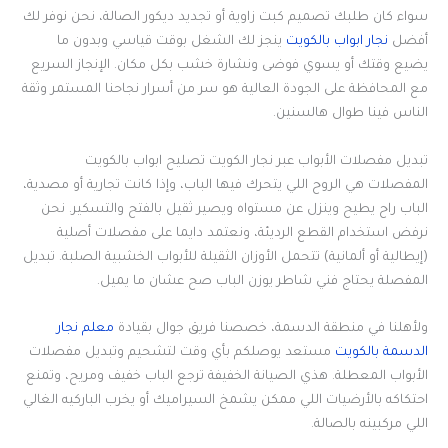
سواء كان طلبك تصميم كبت زاوية أو تجديد ديكور الصالة، نحن نوفر لك
أفضل
نجار ابواب بالكويت
ينجز لك الشغل بوقت قياسي وبدون ما
يضيع وقتك أو يسوي فوضى ونشارة خشب بكل مكان. الإنجاز السريع
مع المحافظة على الجودة العالية هو سر من أسرار نجاحنا المستمر وثقة
الناس فينا طوال هالسنين.
تبديل مفصلات الأبواب عبر نجار الكويت تصليح ابواب بالكويت
المفصلات هي الروح اللي يتحرك فيها الباب، وإذا كانت تجارية أو مصدية،
الباب راح يطيح وينزل عن مستواه ويصير ثقيل بالفتح والتسكير. نحن
نرفض استخدام القطع الرديئة، ونعتمد دايما على مفصلات أصلية
(إيطالية أو ألمانية) تتحمل الأوزان الثقيلة للأبواب الخشبية الصلبة. تبديل
المفصلة يحتاج فني شاطر يوزن الباب صح عشان ما يميل.
ولأهلنا في منطقة الدسمة، خصصنا فريق جوال بقيادة
معلم نجار
الدسمة بالكويت
مستعد يوصلكم بأي وقت لتشحيم وتبديل مفصلات
الأبواب المعطلة. هذي الصيانة الخفيفة ترجع الباب خفيف ومريح، وتمنع
احتكاكه بالأرضيات اللي ممكن يشمخ السيراميك أو يخرب الباركيه الغالي
اللي مركبينه بالصالة.