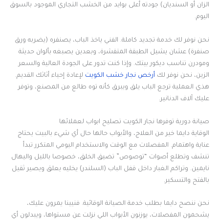
الزان أو السنديان) جودته أعلى بوايد من الخشب التجاري الموجود بالسوق
اليوم.
نحن نوفر لك خدمة تجديد كاملة. الفني ياخذ الباب، يصنفره (يضربه ورق
صنفرة) عشان يشيل الطبقة المتقشرة، وبعدين يصبغه بألوان حديثة
ومودرن تناسب ديكور بيتك. وإذا كنت تدور على الجودة العالية والسعر
الزين، نحن نوفر لك
أرخص نجار خشب الكويت
لإعادة إحياء أثاثك القديم.
هذي العملية ترجع الباب يلق ويبرق كأنه توه طالع من المصنع، وتوفر
عليك آلاف الدنانير.
صيانة دورية توفرها نجار الكويت تصليح ابواب لعملائها
الوقاية دايما خير من العلاج، والأبواب حالها حال أي شيء بالبيت يحتاج
عناية واهتمام. المفصلات مع الوقت والاستخدام اليومي المتكرر تبدأ
تنشف وتطلع أصوات “توصوص” تضيق الخلق، خصوصا بالليل واليهال
نايمين. وتراكم الغبار داخل قفل الباب (السلندر) يخليه يعلق ويصير ثقيل
بالفتح والتسكير.
نحن ننصح دايما بطلب خدمة الصيانة الوقائية. فنيينا يمرون عليك،
يشحمون المفصلات، يوزنون الأبواب اللي نزلت عن مستواها، ويبدلون أي