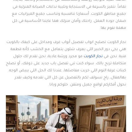
التالفة. نعيد لأبوابك رونقها وسلاستها في الاستخدام وكأنها جديدة
تماماً. نتميز بالسرعة في الاستجابة وتلبية نداءات الصيانة المنزلية في
جميع مناطق الكويت. أسعارنا تنافسية وتناسب جميع الميزانيات مع
ضمان جودة العمل. راحتك وأمان منزلك هما غايتنا الأساسية في كل
مهمة نقوم بها.
نجار الكويت تصليح ابواب تفصيل أبواب غرف ومداخل على كيفك بالكويت
هني يجي دور الخبير اللي يعرف شلون يتعامل مع الخشب كأنه قطعة
فنية. نحن في
نجار الكويت
مو مجرد ورشة عادية، نحن نقدم لك حلول
متكاملة تريح بالك. سواء كنت تبي تفصل باب جديد على ذوقك، أو تصلح
كبتات غرفة النوم اللي خربت مفاصلها، عندنا لك الحل اللي يبيض الوجه.
بهالمقال، راح نسولف لكم بالتفصيل عن كل اللي نقدمه وكيف نقدر
نحول أفكاركم لواقع جميل ومتقن. خلوكم ويانا.