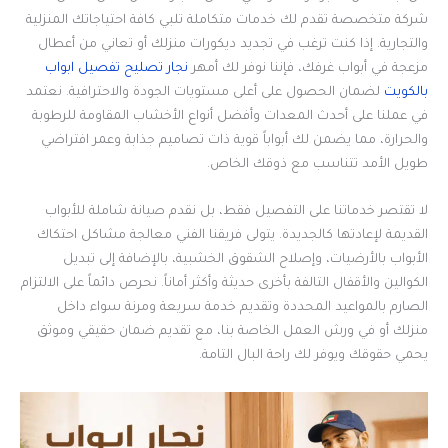
شركة متخصصة تقدم لك خدمات متكاملة تلبي كافة احتياجاتك المنزلية
والتجارية. إذا كنت ترغب في تجديد ديكورات منزلك أو تعاني من أعطال
مزعجة في أبواب غرفك، فإننا نوفر لك أمهر
نجار تصليح تفصيل ابواب
بالكويت
لضمان الحصول على أعلى مستويات الجودة والاحترافية. نعتمد
في عملنا على أحدث المعدات وأفضل أنواع الأخشاب المقاومة للرطوبة
والحرارة، مما يضمن لك أبواباً قوية ذات تصاميم جذابة وعمر افتراضي
طويل الأمد تتناسب مع ذوقك الخاص.
لا تقتصر خدماتنا على التفصيل فقط، بل نقدم صيانة شاملة للأبواب
القديمة لإعادتها كالجديدة. يتولى فريقنا الفني معالجة مشاكل احتكاك
الأبواب بالأرضيات، وإصلاح الشقوق الخشبية، بالإضافة إلى تبديل
الكوالين والأقفال التالفة بأخرى حديثة وأكثر أماناً. نحرص دائماً على الالتزام
الصارم بالمواعيد المحددة وتقديم خدمة سريعة ومرنة سواء داخل
منزلك أو في ورش العمل الخاصة بنا، مع تقديم ضمان حقيقي وموثق
يحمي حقوقك ويوفر لك راحة البال التامة.