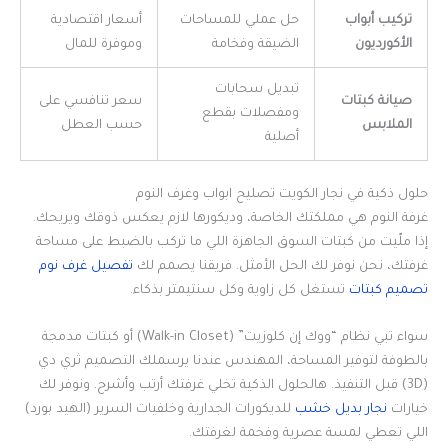
تركيب أبواب
حل عملي للمساحات
أسعار اقتصادية
الأكورديون
الضيقة وفخامة
وموفرة للمال
تبديل سحابات
صيانة كبتات
سعر تنافسي على
ومفصلات بقطع
الملابس
حسب العطل
أصلية
حلول ذكية في نجار الكويت تصليح ابواب وغرف النوم
غرفة النوم هي مملكتك الخاصة، وديكورها لازم يعكس ذوقك ويريحك.
إذا ملّيت من كبتات السوق الجاهزة اللي ما تركب بالضبط على مساحة
غرفتك، نحن نوفر لك الحل الأمثل. فريقنا يصمم لك
تفصيل غرف نوم
تصميم كبتات
تستغل كل زاوية وكل سنتيمتر بذكاء.
سواء تبي نظام “ووك إن كلوزيت” (Walk-in Closet) أو كبتات مدمجة
بالطوفة لتوفير المساحة، المهندس عندنا يرسملك التصميم ثري دي
(3D) قبل التنفيذ. هالحلول الذكية تخلي غرفتك أرتب وأشرح. ونوفر لك
خيارات
نجار بديل خشب
للديكورات الجدارية وخلفيات السرير (الهيد بورد)
اللي تعطي لمسة عصرية وفخمة لغرفتك.