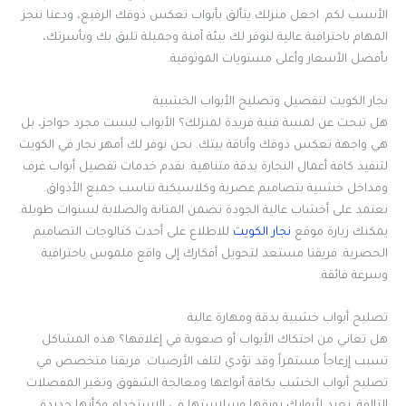
الأنسب لكم. اجعل منزلك يتألق بأبواب تعكس ذوقك الرفيع، ودعنا ننجز
المهام باحترافية عالية لنوفر لك بيئة آمنة وجميلة تليق بك وبأسرتك،
بأفضل الأسعار وأعلى مستويات الموثوقية.
نجار الكويت لتفصيل وتصليح الأبواب الخشبية
هل تبحث عن لمسة فنية فريدة لمنزلك؟ الأبواب ليست مجرد حواجز، بل
هي واجهة تعكس ذوقك وأناقة بيتك. نحن نوفر لك أمهر نجار في الكويت
لتنفيذ كافة أعمال النجارة بدقة متناهية. نقدم خدمات تفصيل أبواب غرف
ومداخل خشبية بتصاميم عصرية وكلاسيكية تناسب جميع الأذواق.
نعتمد على أخشاب عالية الجودة تضمن المتانة والصلابة لسنوات طويلة.
يمكنك زيارة موقع
نجار الكويت
للاطلاع على أحدث كتالوجات التصاميم
الحصرية. فريقنا مستعد لتحويل أفكارك إلى واقع ملموس باحترافية
وسرعة فائقة.
تصليح أبواب خشبية بدقة ومهارة عالية
هل تعاني من احتكاك الأبواب أو صعوبة في إغلاقها؟ هذه المشاكل
تسبب إزعاجاً مستمراً وقد تؤدي لتلف الأرضيات. فريقنا متخصص في
تصليح أبواب الخشب بكافة أنواعها ومعالجة الشقوق وتغير المفصلات