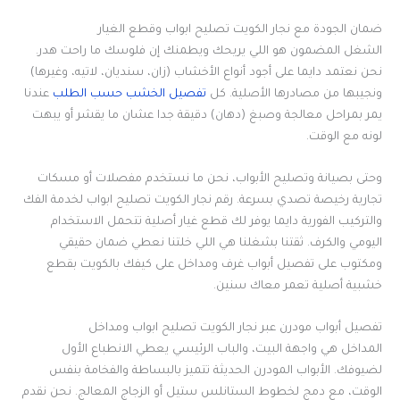
ضمان الجودة مع نجار الكويت تصليح ابواب وقطع الغيار
الشغل المضمون هو اللي يريحك ويطمنك إن فلوسك ما راحت هدر.
نحن نعتمد دايما على أجود أنواع الأخشاب (زان، سنديان، لاتيه، وغيرها)
ونجيبها من مصادرها الأصلية. كل
تفصيل الخشب حسب الطلب
عندنا
يمر بمراحل معالجة وصبغ (دهان) دقيقة جدا عشان ما يقشر أو يبهت
لونه مع الوقت.
وحتى بصيانة وتصليح الأبواب، نحن ما نستخدم مفصلات أو مسكات
تجارية رخيصة تصدي بسرعة. رقم نجار الكويت تصليح ابواب لخدمة الفك
والتركيب الفورية دايما يوفر لك قطع غيار أصلية تتحمل الاستخدام
اليومي والكرف. ثقتنا بشغلنا هي اللي خلتنا نعطي ضمان حقيقي
ومكتوب على تفصيل أبواب غرف ومداخل على كيفك بالكويت بقطع
خشبية أصلية تعمر معاك سنين.
تفصيل أبواب مودرن عبر نجار الكويت تصليح ابواب ومداخل
المداخل هي واجهة البيت، والباب الرئيسي يعطي الانطباع الأول
لضيوفك. الأبواب المودرن الحديثة تتميز بالبساطة والفخامة بنفس
الوقت، مع دمج لخطوط الستانلس ستيل أو الزجاج المعالج. نحن نقدم