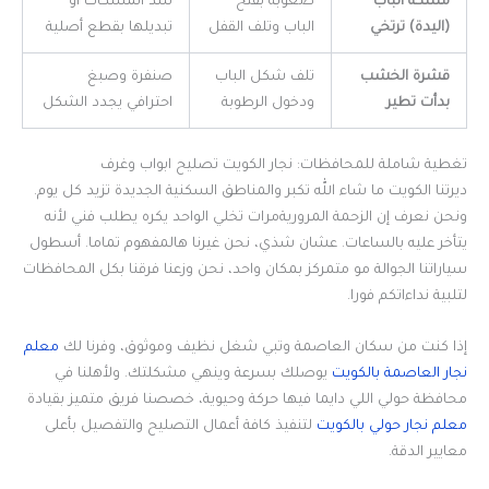
مسكة الباب
صعوبة بفتح
شد المسكات أو
(اليدة) ترتخي
الباب وتلف القفل
تبديلها بقطع أصلية
قشرة الخشب
تلف شكل الباب
صنفرة وصبغ
بدأت تطير
ودخول الرطوبة
احترافي يجدد الشكل
تغطية شاملة للمحافظات: نجار الكويت تصليح ابواب وغرف
ديرتنا الكويت ما شاء الله تكبر والمناطق السكنية الجديدة تزيد كل يوم.
ونحن نعرف إن الزحمة المروريةمرات تخلي الواحد يكره يطلب فني لأنه
يتأخر عليه بالساعات. عشان شذي، نحن غيرنا هالمفهوم تماما. أسطول
سياراتنا الجوالة مو متمركز بمكان واحد، نحن وزعنا فرقنا بكل المحافظات
لتلبية نداءاتكم فورا.
إذا كنت من سكان العاصمة وتبي شغل نظيف وموثوق، وفرنا لك
معلم
نجار العاصمة بالكويت
يوصلك بسرعة وينهي مشكلتك. ولأهلنا في
محافظة حولي اللي دايما فيها حركة وحيوية، خصصنا فريق متميز بقيادة
معلم نجار حولي بالكويت
لتنفيذ كافة أعمال التصليح والتفصيل بأعلى
معايير الدقة.