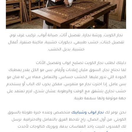
نجار الكويت، ورشة نجارة، تفصيل أثاث، صيانة أبواب، تركيب غرف نوم،
تفصيل كبتات، خشب طبيعي، ديكورات خشبية، ماكينة صنفرة، أعمال
خشبية، بديل الخشب.
دليلك لطلب نجار الكويت تصليح ابواب وتفصيل الأثاث
لما تحتاج نجار، السوق مليان إعلانات وأرقام، بس مو الكل يقدر يعطيك
الجودة اللي تدور عليها. الخشب حساس، والتعامل معاه يبي له فنان مو
بس عامل. إذا اخترت نجار مو متمرس، ممكن يخرب لك الباب أو يستخدم
خشب تجاري يتشقق مع الوقت والرطوبة. عشان شذي، لازم تعتمد على
جهة موثوقة ولها سمعة طيبة.
نحن نوفر لك
نجار ابواب وشبابيك
متخصص وعنده خبرة طويلة بالسوق
الكويتي. من أول اتصال، راح تلاحظ الفرق بالتعامل والاحترافية. نرسل
لك المندوب للبيت ياخذ المقاسات بدقة، ويوريك كتالوجات لأحدث