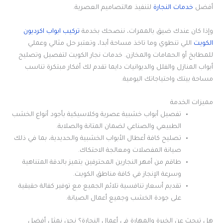
أفضل
خدمات النجارة
لتنفيذ هالتصاميم العصرية.
وإذا كان عندك ضيق بالممرات، ننصحك بخدمة
تركيب ابواب اكرديون
الكويت
اللي تنطوي وما تاخذ مساحة أبدا، وتعتبر حل مثالي وعملي
للمطابخ أو الحمامات والمخازن. خدمات نجار الكويت لتفصيل وتصليح
أبواب المنازل والفلل والديوانيات دايما تقدم لك أفكار مبتكرة تناسب
مساحة بيتك واحتياجاتك اليومية.
مميزات الخدمة
تفصيل أبواب خشبية عصرية وكلاسيكية بأجود أنواع الخشب
الطبيعي والصناعي لضمان المتانة والصلابة.
تصليح كافة أعطال الأبواب الخشبية والحديدية، بما في ذلك
صيانة المفصلات ومعالجة الاحتكاك.
طاقم من أمهر النجارين المحترفين يتميز بالدقة المتناهية
وسرعة الإنجاز في كافة مناطق الكويت.
تقديم أسعار تنافسية تلائم الجميع مع توفير كفالة حقيقية
على جودة الخشب وجميع أعمال الصيانة.
هل تبحث عن الخبرة والمهارة في أعمال النجارة؟ نحن نمثل أفضل