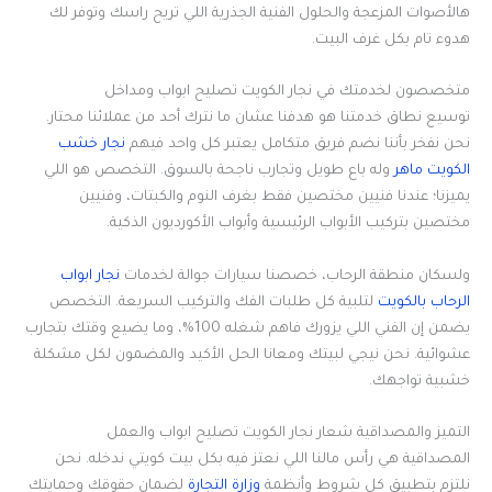
هالأصوات المزعجة والحلول الفنية الجذرية اللي تريح راسك وتوفر لك
هدوء تام بكل غرف البيت.
متخصصون لخدمتك في نجار الكويت تصليح ابواب ومداخل
توسيع نطاق خدمتنا هو هدفنا عشان ما نترك أحد من عملائنا محتار.
نحن نفخر بأننا نضم فريق متكامل يعتبر كل واحد فيهم
نجار خشب
الكويت ماهر
وله باع طويل وتجارب ناجحة بالسوق. التخصص هو اللي
يميزنا؛ عندنا فنيين مختصين فقط بغرف النوم والكبتات، وفنيين
مختصين بتركيب الأبواب الرئيسية وأبواب الأكورديون الذكية.
ولسكان منطقة الرحاب، خصصنا سيارات جوالة لخدمات
نجار ابواب
الرحاب بالكويت
لتلبية كل طلبات الفك والتركيب السريعة. التخصص
يضمن إن الفني اللي يزورك فاهم شغله 100%، وما يضيع وقتك بتجارب
عشوائية. نحن نيجي لبيتك ومعانا الحل الأكيد والمضمون لكل مشكلة
خشبية تواجهك.
التميز والمصداقية شعار نجار الكويت تصليح ابواب والعمل
المصداقية هي رأس مالنا اللي نعتز فيه بكل بيت كويتي ندخله. نحن
نلتزم بتطبيق كل شروط وأنظمة
وزارة التجارة
لضمان حقوقك وحمايتك