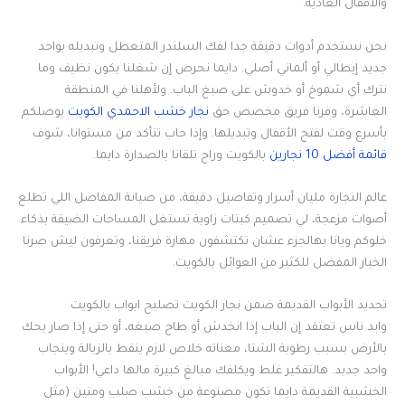
والأقفال العادية.
نحن نستخدم أدوات دقيقة جدا لفك السلندر المتعطل وتبديله بواحد
جديد إيطالي أو ألماني أصلي. دايما نحرص إن شغلنا يكون نظيف وما
نترك أي شموخ أو خدوش على صبغ الباب. ولأهلنا في المنطقة
العاشرة، وفرنا فريق مخصص حق
نجار خشب الاحمدي الكويت
يوصلكم
بأسرع وقت لفتح الأقفال وتبديلها. وإذا حاب تتأكد من مستوانا، شوف
قائمة أفضل 10 نجارين
بالكويت وراح تلقانا بالصدارة دايما.
عالم النجارة مليان أسرار وتفاصيل دقيقة، من صيانة المفاصل اللي تطلع
أصوات مزعجة، لي تصميم كبتات زاوية تستغل المساحات الضيقة بذكاء.
خلوكم ويانا بهالجزء عشان تكتشفون مهارة فريقنا، وتعرفون ليش صرنا
الخيار المفضل للكثير من العوائل بالكويت.
تجديد الأبواب القديمة ضمن نجار الكويت تصليح ابواب بالكويت
وايد ناس تعتقد إن الباب إذا انخدش أو طاح صبغه، أو حتى إذا صار يحك
بالأرض بسبب رطوبة الشتا، معناته خلاص لازم ينقط بالزبالة وينجاب
واحد جديد. هالتفكير غلط ويكلفك مبالغ كبيرة مالها داعي! الأبواب
الخشبية القديمة دايما تكون مصنوعة من خشب صلب ومتين (مثل