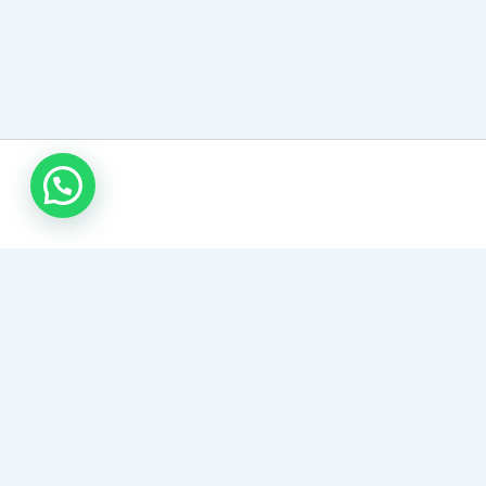
نجار الكويت – متخصصون في تفصيل وتصليح الأبواب الخشبية،
غرف النوم، وتبديل الأقفال والمفصلات. نقدم حلولاً خشبية
متكاملة تشمل تركيب القواطع والأرفف وصيانة الأثاث المنزلي
والمكتبي بدقة وسرعة.