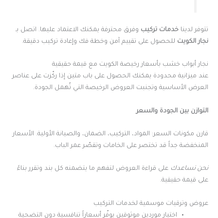
تتوفر لدينا
خدمات تركيب
وفرق محترفة يمكنك الاعتماد عليها. اتصل بـ
نجار الكويت
للحصول على تقييم آمن وخطة فك وإعادة تركيب دقيقة.
نجار أبواب خشب بأسعار رخيصة الكويت مع قيمة حقيقية
عند ميزانية محدودة يمكنك الحصول على باب متين إذا ركّزت على عناصر
العرض الأساسية وتجنبت العروض الرخيصة التي تُهمل الجودة.
التوازن بين الجودة والسعر
قارن مكونات السعر: المواد، التركيب، الضمان، والصيانة الأولية. الأسعار
المنخفضة جداً قد تختصر على الخامات وتقصّر عمر الباب.
نحن نساعدك
على قراءة العروض لتفهم ما يتضمنه كل بند وتقرر بناءً
على قيمة حقيقية.
عروض وترقيات موسمية لخدمات التركيب
اختيار موردين موثوقين يوفّر أسعاراً تنافسية دون التضحية