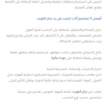
احرص على استخدام منظفات لطيفة ومَناديل ناعمة للحفاظ على اللمعة
ومنع بهتان القشرة.
أفضل 5 تصاميم أثاث خشب على يد نجار الكويت
دليل الصيانة والتنظيف للحفاظ على الخشب لفترة أطول
افحص المفصلات والأقفال كل 3-6 أشهر. أعد شد البراغي وضع قطرة
زيت سيليكوني لتقليل الاحتكاك.
عالج الخدوش بمعجون خشب متوافق، ثم صنفر بلطف وطبق طبقة
ورنيش رقيقة للحفاظ على
جودة عالية
.
اختيار الأخشاب والدهانات الصديقة للبيئة
اختر دهانات منخفضة المركبات العضوية المتطايرة لحماية الهواء داخل
المنزل. المواد المستدامة تدعم
نجارة عالية الجودة
وتقلل التأثير البيئي.
اطلب من
نجار الكويت
قائمة بالمواد الموصى بها وجدول صيانة
مخصص حسب نوع الخشب.