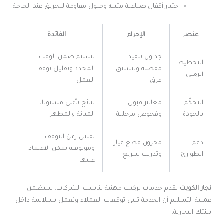
اختيار أقفال صناعية متينة وحلول مقاومة للحريق عند الحاجة.
عنصر
الإجراء
الفائدة
جداول تنفيذ
تسليم ضمن الوقت
التخطيط
مفصلة وتنسيق
المحدد وتقليل توقف
الزمني
فرق
العمل
التحكّم
معايير قبول
نتائج بأعلى مستويات
بالجودة
وفحوص مرحلية
المتانة والمظهر
تقليل زمن التوقف
دعم
مخزون قطع غيار
وموثوقية يمكن الاعتماد
الطوارئ
وتدريب سريع
عليها
نجار الكويت
يقدم خدمات تركيب مهنية تناسب الشركات. ستضمن
عملية التسليم أن الخدمة تلبي توقعات العملاء وتعمل بسلاسة داخل
بيئتك التجارية.