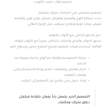
تصميم أبواب خشب الكويت
تصميم مخصص يلبي احتياجات منزلك ومكتبك
نحدد سماكة اللوح والقشرة والهيكل لضمان توازن الوزن والمتانة.
تُعرض عينات لونية ونماذج تشطيب قبل الإقرار النهائي.
دمج الديكور الداخلي مع الأبواب والنوافذ
ننسق الحواف والزجاج والحليات لتتكامل بصرياً مع الأبواب النوافذ
القائمة. تُستخدم تقنيات تصميم تصنيع لتجميع مخفي وسطح ناعم.
مراعاة الخصوصية والإنارة عبر ألواح زجاجية معزولة عند
الحاجة.
اختيار مقابض ومفصلات تتلاءم وراحة الاستخدام وتلبي
توقعات العملاء.
إعداد جدول زمني واضح من التصميم إلى التركيب.
التصميم الجيد يضمن باباً يعمل بكفاءة ويكمل
ديكور منزلك ومكتبك.