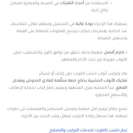
الاستفادة من
أحدث التقنيات
في الضبط والمعايرة لضمان
نتائج ثابتة.
يعطيك هذا الإجراء
جودة عالية
في التشغيل ومظهر نهائي متماسك.
عند الحاجة،
يقدم نجار
خيارات ترشيح للمكونات للحفاظ على القيمة
وتسهيل الصيانة.
لـ
اختيار أفضل
قطعة بديلة، تحقق من توافق اللون والتشطيب لتبقى
الأبواب موزونة من حيث الأداء والمظهر.
فك وتركيب أبواب خشب الكويت دون إتلاف أو خسائر
تفكيك الأبواب الخشبية يحتاج خطة منظّمة لتفادي الخدوش وفقدان
القطع.
تبدأ العملية بعزل المنطقة وتغليف إطار الباب لحماية الدهانات
والأسطح المجاورة.
نضع نظام ترقيم لكل قطعة ونفصل المسامير والمفصلات في حاويات
مبطنة. هذا يسهل إعادة التركيب ويقلل وقت البحث عن الأجزاء.
نجار خشب بالكويت لخدمات التركيب والتصليح