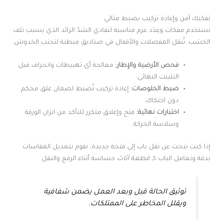
تفكيك آمن وإعادة تركيب بضبط مثالي
نستخدم مفكات وعِدَد عزم مناسبة لتفادي الشدّ الزائد الذي يسبب تلف
الخشب. تُنقل المفصلات والأقفال في صناديق مبطنة لتجنب الخدوش.
فحص الأرضية والإطار:
معالجة أي تهبيطات وانحراف قبل
التثبيت النهائي.
ضبط الخلوصات:
إعادة تركيب تُضبط لضمان غلق محكم
دون احتكاك.
اختبارات نهائية:
فتح وإغلاق متكرر للتأكد من اتزان الورقة
وسلاسة الحركة.
إذا كنت تبحث عن نقل باب إلى فتحة جديدة، نقوم بتعديل المقاسات
بدقة ونعامل الباب كـ
قطعة أثاث
حساسة أثناء الرفع والنقل.
توثيق الحالة قبل وبعد العمل يضمن شفافية
ويقلل المخاطر على الممتلكات.