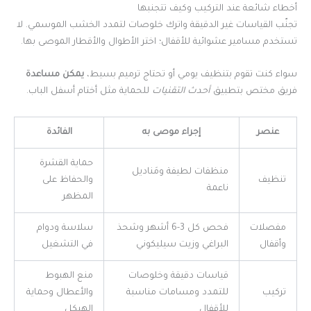
أخطاء شائعة عند التركيب وكيف تتجنبها
تجنّب القياسات غير الدقيقة واترك خلوصات لتمدد الخشب الموسمي. لا
تستخدم مسامير عشوائية للأقفال؛ اختر الأطوال والأقطار الموصى بها.
سواء كنت تقوم بتنظيف يومي أو تحتاج ترميم بسيط،
يمكن مساعدة
فريق مختص بتطبيق
أحدث التقنيات
للحماية مثل أختام أسفل الباب.
عنصر
إجراء موصى به
الفائدة
حماية القشرة
منظفات لطيفة ومَناديل
تنظيف
والحفاظ على
ناعمة
المظهر
مفصلات
فحص كل 3-6 أشهر وشحذ
سلاسة ودوام
وأقفال
البراغي وزيت سيليكوني
في التشغيل
قياسات دقيقة وخلوصات
منع الهبوط
تركيب
للتمدد ومسامات مناسبة
والأعطال وحماية
للأقفال
الهيكل