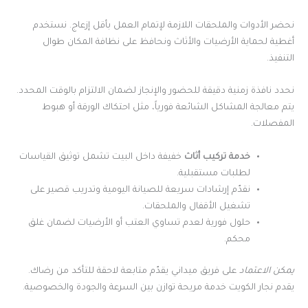
نحضر الأدوات والملحقات اللازمة لإتمام العمل بأقل إزعاج. نستخدم
أغطية لحماية الأرضيات والأثاث ونحافظ على نظافة المكان طوال
التنفيذ.
نحدد نافذة زمنية دقيقة للحضور والإنجاز لضمان الالتزام بالوقت المحدد.
يتم معالجة المشاكل الشائعة فورياً، مثل احتكاك الورقة أو هبوط
المفصلات.
خدمة تركيب أثاث
خفيفة داخل البيت تشمل توثيق القياسات
لطلبات مستقبلية.
نقدّم إرشادات سريعة للصيانة اليومية وتدريب قصير على
تشغيل الأقفال والملحقات.
حلول فورية لعدم تساوي العتب أو الأرضيات لضمان غلق
محكم.
يمكن الاعتماد
على فريق ميداني يقدّم متابعة لاحقة للتأكد من رضاك.
يقدم نجار الكويت خدمة مريحة توازن بين السرعة والجودة والخصوصية.