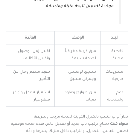
موحّدة لضمان نتيجة متينة ومتسقة.
البند
الوصف
الفائدة
تغطية
فرق قريبة جغرافياً
تقليل زمن الوصول
محلية
لخدمة سريعة
وتقليل التكاليف
مشروعات
تنسيق لوجستي
تنفيذ منظم وخالٍ من
خارجية
وجمركي مسبق
التأخير
دعم
فِرق طوارئ وعقود
استمرارية عمل وتوافر
واستجابة
صيانة
قطع غيار
نجار أبواب خشب بالمنزل الكويت لخدمة مريحة وسريعة
سواء كنت
تحتاج تركيب باب جديد أو تعديل قائم، نقدم خدمة موقعية
تضمن القياس، التعديل، والتركيب داخل منزلك بسرعة ودقّة.