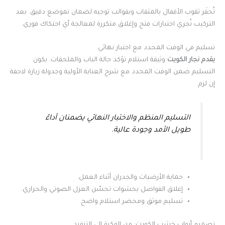
تُحفَر ثقوب الأقفال بالمثقاب وبقوالب توجيه لضمان تموضع دقيق. بعد
التركيب نُجري اختبارات فتح وإغلاق متكررة لمعالجة أي احتكاك فوري.
تسليم في الوقت المحدد مع اختبار نهائي
يقدم نجار الكويت
وثيقة استلام تؤكد حالة الباب والملحقات. يكون
التسليم ضمن الوقت المحدد مع شرح العناية الأولية وجدولة زيارة لاحقة
إن لزم.
التسليم المنظم والاختبار النهائي يضمنان أداءً
طويل الأمد وجودة عالية.
حماية الأرضيات والجدران أثناء العمل.
إغلاق الفواصل بحشوات تحسّن العزل الصوتي والحراري.
تسليم موثق ومحضر استلام واضح.
تصميم أبواب خشب الكويت: من الفكرة إلى التنفيذ