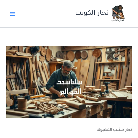
خطي
لى
نجار الكويت
لمحتوى
نجار خشب المهبوله