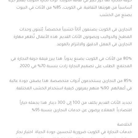
حرفة النجارة لها دور كبير في ثقافة الكويت. تراث نجارة الكويت يعتبر جزءاً
أساسياً من هويتها الثقافية. في الكويت، 85% من الأثاث في البيوت
يصنع من الخشب.
النجارين في الكويت يصنعون أثاثاً خشبياً مخصصاً. يُثبتون وحدات
المطبخ والدواليب ويصونون الأثاث القديم. هذه الأعمال تُظهر مهارة
النجارين في العمل الدقيق والالتزام بالموعد.
80% من الأثاث في الكويت يصنع يدوياً. هذا يبرز قيمة حرفة النجارة في
المجتمع. الطلب على تصميم النجارة زادت بنسبة 70% في 2020.
85% من النجارين يستخدمون أدوات متخصصة. هذا يضمن جودة عالية
في أعمالهم. 90% منهم يعرفون كيفية استخدام الخشب المختلفة.
تجديد الأثاث القديم يكلف من 100 إلى 300 دينار. هذا يجعله خياراً
اقتصادياً. العملاء يرضون عن خدمات النجارين بنسبة 95%.
الخلاصة
خدمات النجارة في الكويت ضرورية لتحسين جودة الحياة. اختيار نجار