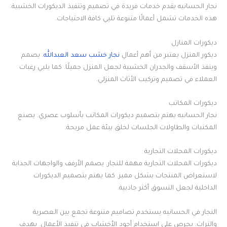
نجار الحسانيه يقدم خدمات فريدة في تصميم وتنفيذ الديكورات الخشبية.
هذه الخدمات تشمل أعمالًا متنوعة تلبي كافة الاحتياجات.
ديكورات المنازل
ديكور المنزل يعتبر من أهم أعمال
نجار خشب سعد العبدالله
. يصمم
وينفذ الأسقف والجدران الخشبية لجعل المنزل جميلًا. كما يلبي رغبات
العملاء في تصميم وتركيب الأثاث المنزلي.
ديكورات المكاتب
نجار الحسانيه يهتم بتصميم ديكورات المكاتب بأسلوب عصري. يصنع
المكتبات والطاولات الجلسات لخلق بيئة عمل مريحة.
ديكورات المحلات التجارية
ديكورات المحلات التجارية مهمة للنجار. يصمم الأرفف والواجهات الجذابة
لاستعراض المنتجات بشكل مميز. كما يهتم بتصميم الديكورات
الداخلية لجعل التسوق أكثر جاذبية.
النجار في الحسانيه يستخدم تصاميم متنوعة تجمع بين العصرية
والتراث. يحرص على استخدام أجود الأخشاب في تنفيذ الأعمال. يهدف