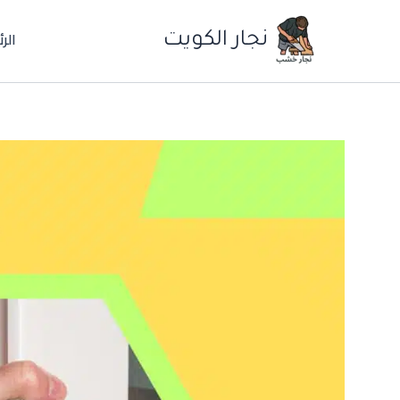
خطي
الر
لى
نجار الكويت
لمحتوى