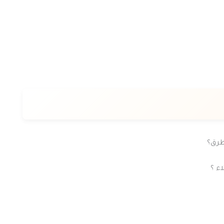
طرق؟
ء ؟