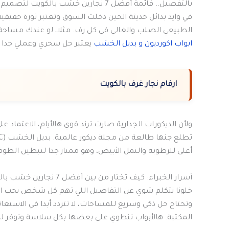
بالتفصيل.. قائمة أفضل 7 نجارين خشب بالكويت لتصميم مكتبات منزلية
في وايد بدائل حديثة الحين دخلت السوق وتعتبر ثورة حقي
الطبيعي الصلب والغالي في كل رف. مثلا، لو عندك مساحة
ابواب اكورديون و بديل الخشب
يعتبر حل سحري وعملي جدا ل
ارقام نجار غرف بالكويت
ولأن الديكورات الجدارية صارت ترند قوي هالأيام، الاعتماد عل
أعلى للرطوبة والنمل الأبيض، وهو ممتاز جدا لتبطين الطوفة
أسرار الخبراء: كيف تختار من بين أفضل 7 نجارين خشب بالكويت لتصميم مكتبات منزلية؟
خلونا نتكلم شوي عن التفاصيل اللي تهم كل شخص يحب القرا
وتحتاج حل ذكي وسريع للمساحات، لا تتردد أبدا في الاستعا
المكتبة. هالأبواب تنطوي على بعضها بكل سلاسة وتوفر ل