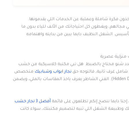
ون فكرة شاملة وعملية عن الخدمات اللي يقدمونها.
 مجالهم، ويغطون كل احتياجاتك من الألف للياء بدون ما
تأسيس. الشغل النظيف دايما يبين من بدايته واهتمامه
 تحدد شنو محتاج بالضبط. هل تبي مكتبة كلاسيكية من خشب
 شامل غرف ثانية، فالتوجه حق
نجار ابواب وشبابيك
متخصص
يفيدك إذا كنت بتسوي مكتبة مدمجة مع باب الغرفة (Hidden Door). الفني الشاطر يعرف ياخذ المقاسات بالملي، ويضمن
حنا دايما ننصح إنكم تطلعون على قائمة
أفضل 3 نجار خشب
يتك وطبيعة الشغل اللي تبيه لتصميم مكتبتك، سواء كانت