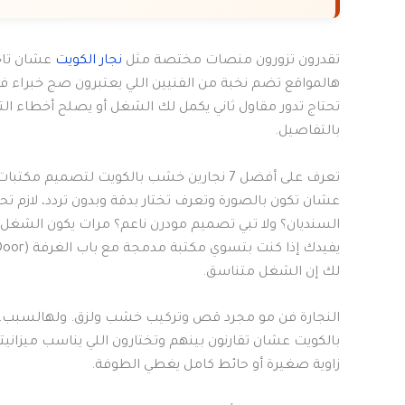
تقدرون تزورون منصات مختصة مثل
نجار الكويت
عشان تاخذ
هالمواقع تضم نخبة من الفنيين اللي يعتبرون صج خبراء في
تحتاج تدور مقاول ثاني يكمل لك الشغل أو يصلح أخطاء ال
بالتفاصيل.
تعرف على أفضل 7 نجارين خشب بالكويت لتصميم مكتبات منزلية عصرية
عشان تكون بالصورة وتعرف تختار بدقة وبدون تردد، لازم
السنديان؟ ولا تبي تصميم مودرن ناعم؟ مرات يكون الشغل
لك إن الشغل متناسق.
النجارة فن مو مجرد قص وتركيب خشب ولزق. ولهالسبب، إ
بالكويت عشان تقارنون بينهم وتختارون اللي يناسب ميزان
زاوية صغيرة أو حائط كامل يغطي الطوفة.