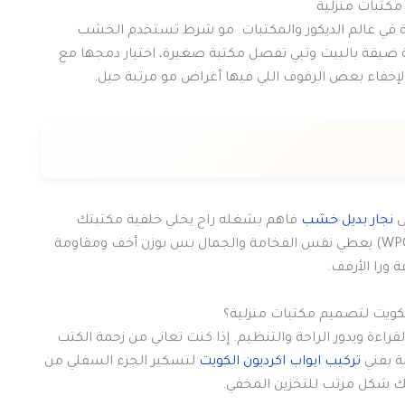
قية في عالم الديكور والمكتبات. مو شرط تستخدم الخشب
 ضيقة بالبيت وتبي تفصل مكتبة صغيرة، اختيار دمجها مع
إخفاء بعض الرفوف اللي فيها أغراض مو مرتبة حيل.
ى
نجار بديل خشب
فاهم بشغله راح يخلي خلفية مكتبتك
تطلع جنها طالعة من مجلة ديكور عالمية. بديل الخشب (WPC) يعطي نفس الفخامة والجمال بس بوزن أخف ومقاومة
 ورا الأرفف.
ءة ويدور الراحة والتنظيم. إذا كنت تعاني من زحمة الكتب
نة بفني
تركيب ابواب اكرديون الكويت
لتسكير الجزء السفلي من
ك شكل مرتب للتخزين المخفي.