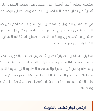
مكتبة: شلون أقدر أوصل حق أحسن فني يطبق الفكرة اللي ب
أقدر ألقى نجار يفهم التفاصيل الدقيقة ويضبط لي الإضاءة 
في هالمقال الطويل والمفصل، راح نسولف معاكم بكل ص
الخشبية في بيتك. راح نغوص في تفاصيل تهم كل شخص يحب ال
عشان ما تضيعون وقتكم بالبحث. جهزوا استكانة الشاي أو 
الكفاءات في ديرتنا الغالية.
الدليل الشامل لاختيار أفضل 7 نجارين خشب بالكويت لتصميم مكتبات منزلية
دايما يوصلنا هالسؤال بالدواوين وبالقعدات العائلية: شلون
بساطة يكمن في الخبرة والسمعة الطيبة اللي يبنيها النجا
يعطيك الجودة والفخامة اللي تطمح لها، خصوصا إن تفصي
ثقل الكتب بمرور الوقت. عشان توصل حق النتيجة اللي تبر
ومجربة.
ارخص نجار خشب بالكويت