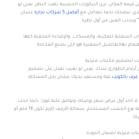
قيمة المكان، ترى الديكورات الخشبية تلفت النظر. يعني لو
جذي، ننصحك دايما تتعامل مع
أفضل 5 شركات نجارة
عشان
 ويجذب العين من أول نظرة.
اب السفلية للمكتبة، والمسكات، والإضاءة المخفية كلها
تمام بهالتفاصيل الصغيرة هو اللي يصنع الفخامة.
ين أرقام الطوارئ عندك. يعني لو بغيت تعدل على تصميم
 غرف بالكويت
ثقة ومستعد يجيك عشان يحل المشكلة
 لا تاخذ أول عرض سعر يوصلك وتوافق عليه فورا. دايما ابحث
المكتبات وقارن بينهم من ناحية نوع الخشب المستخدم، سماكة الأرفف (لازم تكون 18 ملم أو
ة).