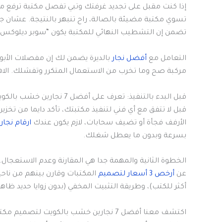
إذا كنت مقبل على تجديد غرفتك وتبي تفصل مكتبة ترفع من 
تسوي مكتبة مضيئة بالصالة، راح تنبهر بالنتيجة. عشان 
تضمن إن التشطيب النهائي للمكتبة يكون “سوبر ديلوكس”
التعامل مع
أفضل نجار
بالديرة يضمن لك إن مفصلات الأبو
مركبة صح وما تخرب من الاستعمال المتكرر وتفشلك. الاه
قبل البدء بالتنفيذ: تعرف على أفضل 7 نجارين خشب بالكويت لتصميم مكتبات منزلية
قبل لا تتفق مع أي فني لتنفيذ مكتبتك، تأكد دايما من تخز
الأرفف فجأة أو تضيف سحابات، لازم يكون عندك
ارقام نجار
بسرعة وبدون ما يعطل شغلك.
الخطوة الثانية والمهمة جدا هي المقارنة وعدم الاستعجال.
عن
أرخص 3 أسعار لتصميم
أكثر للكتب)، وطريقة التثبيت المخفي (بدون زوايا حديد ظاهر
اكتشف معنا أفضل 7 نجارين خشب بالكويت لتصميم مكتبات منزلية لضمان الجودة