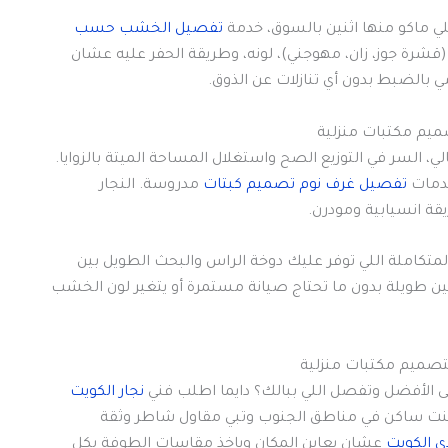
لي ماكو منها اثنين بالسوق، خدمة
تفصيل الخشب حسب
قشرة جوز، زان، مهوجني)، لونه، وطريقة الحفر عليه عشان
الضبط بدون أي تنازلات عن الذوق.
ي، السر في التوزيع الصح واستغلال المساحة الميتة بالزوايا.
خدمات
تفصيل غرف نوم تصميم كبتات
مدروسة. النجار
ة انسيابية ومودرن.
متكاملة اللي توفر عليك دوخة الراس والبحث الطويل بين
ويلة بدون ما تحتاج صيانة مستمرة أو يتغير لون الخشب
ى الأفضل وتفصل اللي ببالك؟ دايما اطلب فني
نجار الكويت
نت ساكن في مناطق الجنوب وتبي مقاول شاطر وثقة
ي الكويت
عشان يعاين المكان وياخذ مقاسات الطوفة بكل