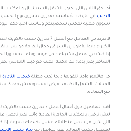
أما حق الناس اللي يحبون الشغل السبيشيال والمكتبات ال
الطلب
هي غايتكم الأساسية. تقدرون تختارون نوع الخشب (
تسوون مكتبة تعكس شخصيتكم وتناسب احتياجكم اليومي ب
لا تتردد في التعامل مع أفضل 7 نجارين خشب بالكويت لتصميم مكتبات منزلية
الخبراء دايما يقولون إن السر في جمال الغرفة مو بس بالغال
إذا كنت تبي تفصل مكتبتك داخل غرفة نومك، اتجه فورا ل
الشاطر يقدر يدمج لك مكتبة الكتب مع كبت الملابس بطريق
كل هالأمور وأكثر تلقونها دايما تحت مظلة
خدمات النجارة
ال
المحلات. الشغل النظيف يفرض نفسه ويعيش معاك سنين ط
مع الإضاءة.
أهم التفاصيل حول أعمال أفضل 7 نجارين خشب بالكويت لتصميم مكتبات منزلية
ليش ترضى بالمكتبات الجاهزة العادية وأنت تقدر تحصل عل
اللي يكون قريب من منطقتك عشان يخلصك بسرعة. إذا ك
لتفصيل مكتبة الصالة، تقدر تتواصل مع
نجار خشب الاحمد