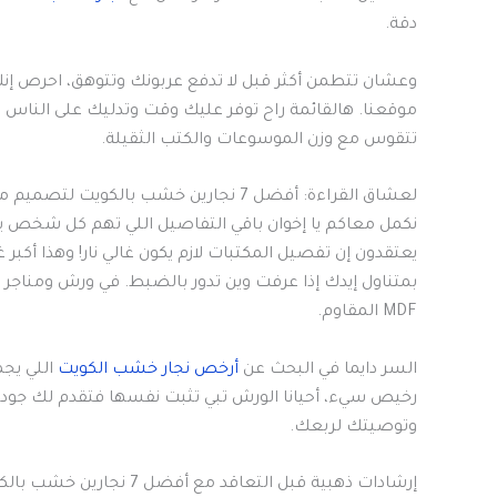
دقة.
وعشان تتطمن أكثر قبل لا تدفع عربونك وتتوهق، احرص إ
موقعنا. هالقائمة راح توفر عليك وقت وتدليك على الناس
تتقوس مع وزن الموسوعات والكتب الثقيلة.
لعشاق القراءة: أفضل 7 نجارين خشب بالكويت لتصميم مكتبات منزلية
نكمل معاكم يا إخوان باقي التفاصيل اللي تهم كل شخص يدو
يعتقدون إن تفصيل المكتبات لازم يكون غالي نار! وهذا أك
بمتناول إيدك إذا عرفت وين تدور بالضبط. في ورش ومناجر
MDF المقاوم.
السر دايما في البحث عن
أرخص نجار خشب الكويت
اللي يجم
رخيص سيء، أحيانا الورش تبي تثبت نفسها فتقدم لك جود
وتوصيتك لربعك.
إرشادات ذهبية قبل التعاقد مع أفضل 7 نجارين خشب بالكويت لتصميم مكتبات منزلية