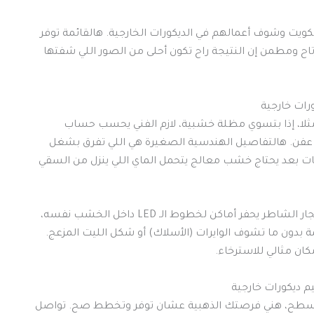
كويت وشوف أعمالهم في الديكورات الخارجية. هالقائمة توفر
اح ومطمن إن النتيجة راح تكون أحلى من الصور اللي شفتها
ات خارجية
ثلا، إذا بتسوي مظلة خشبية، لازم الفني يحسب حساب
ن. هالتفاصيل الهندسية الصغيرة هي اللي تفرق بشغل
اتات بعد يحتاج خشب معالج يتحمل الماي اللي ينزل من السقي
الإضاءة المخفية تلعب دور سحري بالديكورات الخارجية. النجار الشاطر يحفر أماكن لخطوط الـ LED داخل الخشب نفسه،
 بدون ما تشوف الوايرات (الأسلاك) أو شكل الليت المزعج.
ان مثالي للاسترخاء.
 ديكورات خارجية
لسطح، هني فرصتك الذهبية عشان توفر وتخطط صح. تواصل