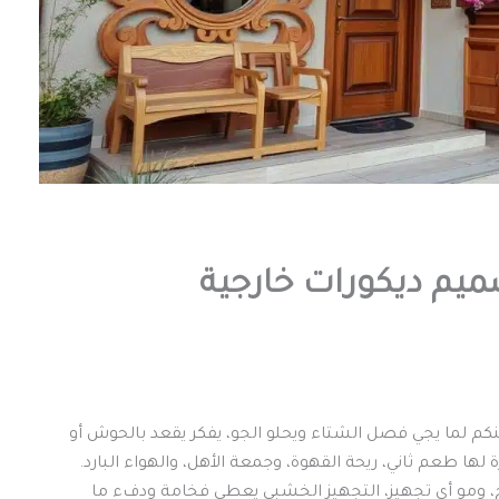
يم ديكورات خارجية
منكم لما يجي فصل الشتاء ويحلو الجو، يفكر يقعد بالحوش أو
ها طعم ثاني، ريحة القهوة، وجمعة الأهل، والهواء البارد.
 ومو أي تجهيز، التجهيز الخشبي يعطي فخامة ودفء ما