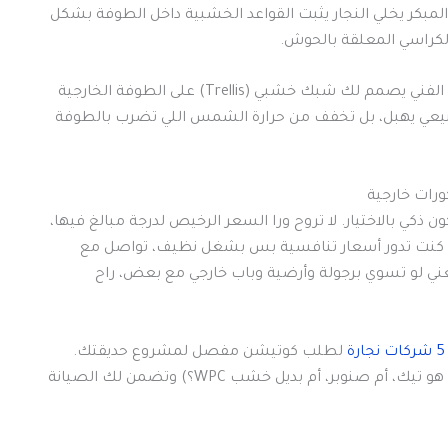
مبكر يخلي النجار يثبت القواعد الخشبية داخل الطوفة بشكل
كراسي المعلقة بالحوش.
دمج النباتات المتسلقة مع الخشب فكرة روعة. اطلب من الفني يصمم لك شبك خشبي (Trellis) على الطوفة الخارجية
يعي يهبل، بل تخفف من حرارة الشمس اللي تضرب بالطوفة
رات خارجية
كي بالاختيار. لا تروح ورا السعر الرخيص لدرجة مبالغ فيها،
ا كنت تدور أسعار تنافسية بس بشغل نظيف، تواصل مع
عني لو تسوي برجولة وأرضية وباب خارجي مع بعض، راح
ة
لطلب كوتيشن مفصل لمشروع حديقتك.
الشركات هذي تعطيك عقد رسمي يوضح نوع الخشب (هل هو تيك، أم صنوبر، أم بديل خشب WPC؟) وتضمن لك الصيانة