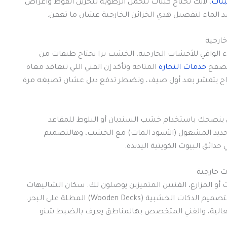
تات
، لأنك تحتاج كبتات تتحمل الرطوبة لتخزين الفوط وأغراض
 الماء لتفصيل هذي الخزائن الخارجية عشان ما تعفن.
ارجية
اء الواقي للأخشاب الخارجية. الخشب برا يحتاج طبقات من
خدمات النجارة
المتاحة وتأكد إن الفني اللي تتعاقد معاه
راح يتقشر بعد أول صيف، وتضطر تدفع دبل عشان تصبغه مرة
 ينصحك باستخدام خشب السنديان أو البلوط للمقاعد
حديد المشغول (الأسود المات) مع الخشب، وهالتصميم
 خارجية
و المزارع، الفنيين المتميزين يوصلون لك. سكان الشاليهات
لتصميم الدكات الخشبية (Wooden Decks) المطلة على البحر.
لعالية، والفني المتخصص بهالمناطق يعرف بالضبط شنو