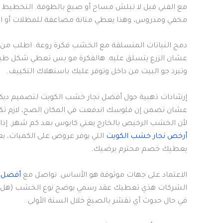
مع الفني قبل لا تبلش مساح أو صبغ بالطوفة. التخطيط ال
مخفي ومدروس، وهذا يعطي متانة مضاعفة للمظلات أو ال
عشان الزرع يتسلق عليه. هالفكرة مو بس تعطي شكل طب
وتبرد جو البيت من داخل وتوفر عليك باستهلاك التكييف.
إرشادات ذهبية حول أفضل نجار خشب الكويت لتصميم ديكو
عشان تضمن إن فلوسك اندفعت في المكان الصح، لازم تكون ذ
لأن الخشب الرخيص بالخارج يعني كابوس بعد كم شهر. إذ
أرخص نجار خشب الكويت
اللي يوفر عروض على الكميات، ي
يعطيك خصم محترم يرضيك.
الاعتماد على جهات موثوقة هو الأساس. تواصل مع
أفضل 5 شركات نجار
في حال حدوث أي تقشر بالصبغ خلال السنة الأولى.