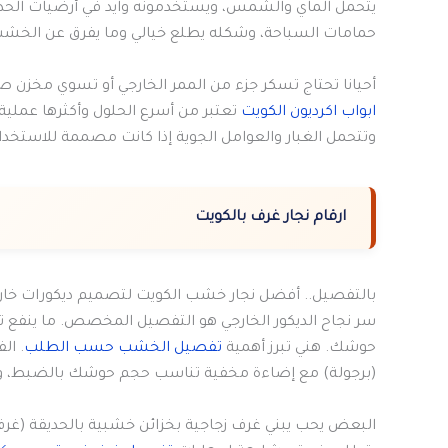
يتحمل الماي والشمس، ويستخدمونه وايد في أرضيات الحدائق
حمامات السباحة، وشكله يطلع خيالي وما يفرق عن الخشب
أحيانا تحتاج تسكر جزء من الممر الخارجي أو تسوي مخزن ص
ابواب اكرديون الكويت
تعتبر من أسرع الحلول وأكثرها عملي
وتتحمل الغبار والعوامل الجوية إذا كانت مصممة للاستخدام
ارقام نجار غرف بالكويت
بالتفصيل.. أفضل نجار خشب الكويت لتصميم ديكورات خار
سر نجاح الديكور الخارجي هو التفصيل المخصص. ما ينفع تش
حوشك. هني تبرز أهمية
تفصيل الخشب حسب الطلب
. ال
(برجولة) مع إضاءة مخفية تناسب حجم حوشك بالضبط، وتو
البعض يحب يبني غرف زجاجية بخزائن خشبية بالحديقة (غر