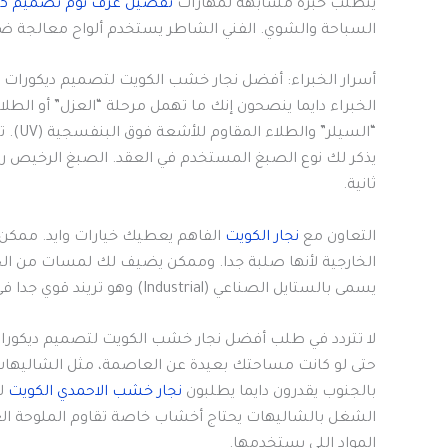
يتطلب خبرة مشابهة لمهارات
تفصيل غرف نوم تصميم كب
السباحة والشوي. الفني الشاطر يستخدم ألواح معالجة ضد
أسرار الخبراء: أفضل نجار خشب الكويت لتصميم ديكورات خ
الخبراء دايما ينصحون إنك ما تهمل مرحلة “العزل” أو الطل
“السيلر” والطلاء المقاوم للأشعة فوق البنفسجية (UV). تصفح
يذكر لك نوع الصبغ المستخدم في العقد. الصبغ الرخيص 
ثانية.
التعاون مع
نجار الكويت
الفاهم يعطيك خيارات وايد. ممكن
الخارجية لأنها صلبة جدا. وممكن يضيف لك لمسات من ال
يسمى بالستايل الصناعي (Industrial) وهو تريند قوي جدا في حدائق البيوت الكويتية اليديدة.
لا تتردد في طلب أفضل نجار خشب الكويت لتصميم ديكورات
حتى لو كانت مساحتك بعيدة عن العاصمة، مثل الشاليهات أ
بالجنوب يقدرون دايما يطلبون
نجار خشب الاحمدي الكويت
الشغل بالشاليهات يحتاج أخشاب خاصة تقاوم الملوحة ا
المواد اللي يستخدمها.