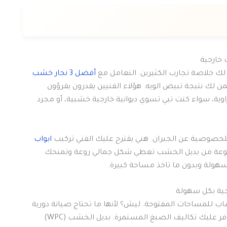
 خارجية
لك خلاصة تجارب الكثيرين. التعامل مع
أفضل 3 نجار خشب
ك نتيجة تبيض الويه. هؤلاء الفنيين يقدرون يقرؤون
ة، سواء كنت تبي تسوي ديوانية خارجية خشبية، أو مجرد
لخصوصية عن الجيران. هني يقترح عليك الفني تركيب
ابواب
نوعة من بديل الخشب تعطي شكل جمالي روعة وتمنحك
ولة وبدون ما تاخذ مساحة كبيرة.
ية بكل سهولة
شاب للمساحات المفتوحة. ليش؟ لأنها ما تحتاج صيانة دورية
شاطر راح يوفر عليك تكاليف الصبغ المستمرة. بديل الخشب (WPC)