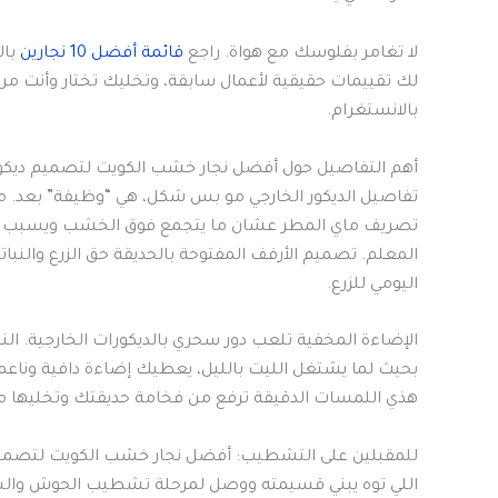
لا تغامر بفلوسك مع هواة. راجع
قائمة أفضل 10 نجارين
بال
لك تقييمات حقيقية لأعمال سابقة، وتخليك تختار وأنت مرت
بالانستغرام.
أهم التفاصيل حول أفضل نجار خشب الكويت لتصميم ديكور
تفاصيل الديكور الخارجي مو بس شكل، هي “وظيفة” بعد. م
تصريف ماي المطر عشان ما يتجمع فوق الخشب ويسبب عف
المعلم. تصميم الأرفف المفتوحة بالحديقة حق الزرع والنب
اليومي للزرع.
بحيث لما يشتغل الليت بالليل، يعطيك إضاءة دافية وناعمة
هذي اللمسات الدقيقة ترفع من فخامة حديقتك وتخليها مك
للمقبلين على التشطيب: أفضل نجار خشب الكويت لتصميم
اللي توه يبني قسيمته ووصل لمرحلة تشطيب الحوش وا