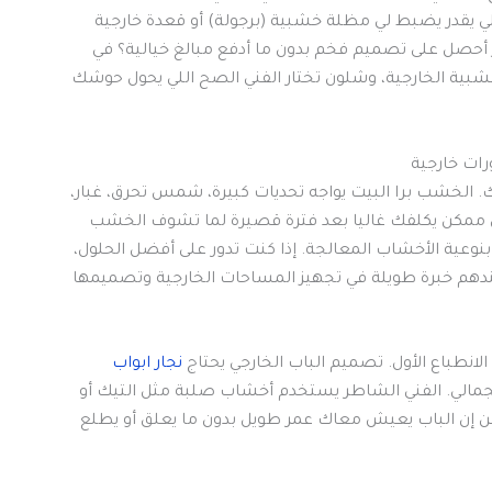
ي اللي يقدر يضبط لي مظلة خشبية (برجولة) أو قعدة خارجية
أحصل على تصميم فخم بدون ما أدفع مبالغ خيالية؟ في
بية الخارجية، وشلون تختار الفني الصح اللي يحول حوشك
ات خارجية
تك. الخشب برا البيت يواجه تحديات كبيرة، شمس تحرق، غبار،
 ممكن يكلفك غاليا بعد فترة قصيرة لما تشوف الخشب
نوعية الأخشاب المعالجة. إذا كنت تدور على أفضل الحلول،
ندهم خبرة طويلة في تجهيز المساحات الخارجية وتصميمها
الانطباع الأول. تصميم الباب الخارجي يحتاج
نجار ابواب
الي. الفني الشاطر يستخدم أخشاب صلبة مثل التيك أو
 إن الباب يعيش معاك عمر طويل بدون ما يعلق أو يطلع