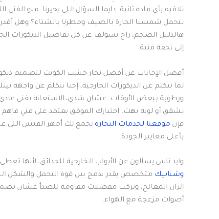
تلاقيه بأي مادة ثانية. دايما السؤال اللي يحيرنا: منو الفن
تتحمل شمسنا الحارة بالصيف ومطرنا بالشتاء؟ وهل أقدر 
هالدليل الضخم، راح نسولف عن كل تفاصيل الديكورات الخش
إلى تحفة فنية.
أفضل الإجابات عن أفضل نجار خشب الكويت لتصميم ديكور
لما نتكلم عن الديكورات الخارجية، إحنا نتكلم عن واجهة بي
ورطوبة ببعض الأوقات. عشان شذي، الاستعانة بفني عادي
تشقق أو لونه بهت. اختيارك الموفق يعتمد على فني فاهم ب
فإن
موقعنا لخدمات النجارة
يجمع لك أمهر الفنيين اللي ع
بأعلى معايير الجودة.
وايد ناس يسألون عن الأبواب الخارجية للحدائق، لأنها تعطي 
وشبابيك
متخصص يقدر يدمج بين قوة التحمل والشكل الجم
الزان المعالج، ويركب مفصلات مقاومة للصدأ عشان تضمن
أصوات مزعجة مع الهواء.