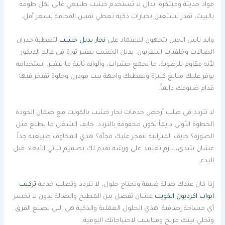
مواد حديثة ومبتكرة. بدال لا تستخدم خشب طبيعي غالي لكل طوفة
بالبيت، تقدر تستعين بخيارات ذكية تعطي نفس الفخامة بسعر أقل.
وايد ناس الحين يتجهون للاعتماد على
نجار بديل خشب
لتغطية جدران
الصالات وخلفيات التلفزيون. بديل الخشب يعتبر ثورة في عالم الديكور
لأنه مقاوم للرطوبة، ما يجمع حشرات، وألوانه ثابتة ما تتغير. استخدامه
يوفر عليك مبالغ كبيرة ويعطيك واجهة بيت مودرن وحلوة تفتخر فيها
قدام ضيوفك دايماً.
لا تتردد في طلب أرخص خدمات نجار خشب بالكويت مع ضمان الجودة
الخطوة الأولى دايماً تكون محفوفة بالتردد. خايف الشغل ما يطلع مثل
الصورة؟ خايف الميزانية تنفجر عليك فجأة؟ هذي المخاوف طبيعية جداً.
عشان شذي، لازم تعتمد على ورشة تقدم لك تصميم ثلاثي الأبعاد قبل
البدء.
إذا كان عندك صالة ضيقة وتحتاج حلول، لا تتردد وتطلب خدمة
تركيب
ابواب اكرديون الكويت
عشان تفصل بين المطبخ والصالة بدون لا تخسر
أي مساحة إضافية. هذي الحلول العملية والذكية هي اللي تصنع الفرق
وتخلي بيتك مريح ومناسب لاحتياجاتك اليومية.