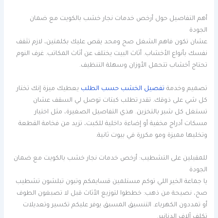
أهم التفاصيل حول أرخص خدمات نجار خشب بالكويت مع ضمان
الجودة
عشان تكون فاهم الشغل صح ومحد يقص عليك بكلمتين، لازم تثقف
نفسك بأنواع الأخشاب. أثاث البيت يختلف عن أثاث المكاتب. غرف النوم
تحتاج أخشاب تتحمل الأوزان وسهلة التنظيف.
تصميم وخدمة
تفصيل الخشب حسب الطلب
يعطيك ميزة إنك تختار
كل شي على ذوقك. تقدر تطلب كبتات توصل لي السقف عشان
تستغل كل شبر بالتخزين. هذي التفاصيل الصغيرة، مثل اختيار
مسكات أدراج مخفية أو إضاءة داخلية للكبت، تزيد من فخامة القطعة
وتخليها مميزة ومو مكررة في بيوت ثانية.
للمقبلين على التشطيب: أرخص خدمات نجار خشب بالكويت مع ضمان
الجودة
يا جماعة الخير اللي توكم مستلمين قسايمكم وتبون تبلشون تشطيب
صح، نصيحة من ذهب: خططوا لتوزيع الأثاث قبل لا تصبغون الطوف
أو تمددون الكهرباء. التنسيق المسبق يوفر عليكم تكسير وتعديلات
تكلف آلاف الدنانير.