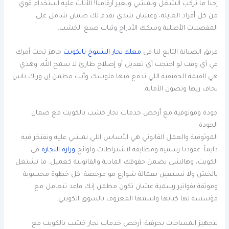
إحنا ما نركب الشغل ونمشي ونغير أرقامنا! الأثاث عليه استخدام قوي
من كل أفراد العايلة، وعشان شذي نقدم لك ضمان شامل على
المفصلات الأصلية وسكك الأدراج وثبات صبغ الخشب.
فريق الصيانة التابع لنا في
معلم نجار الشيوخ بالكويت
جاهز تحت أمرك
في أي وقت لو احتجت أي تعديل أو إصلاح طارئ لا سمح الله، وهذي
هي القيمة الحقيقية اللي تدفع فيها فلوسك وأنت مطمن إن وراك ناس
تخاف ربها وتصون الأمانة.
جودة وموثوقية مع أرخص خدمات نجار خشب بالكويت مع ضمان
الجودة
الموثوقية والعمل القانوني هي الأساس اللي نمشي عليه ونفتخر فيه
دايماً. عقودنا رسمية ومطابقة لاشتراطات ولوائح
وزارة التجارة
في
الكويت، وهالشي يضمن حقوقك المادية والقانونية كعميل. ما نشتغل
بالخش ولا نستعين بعمالة شوارع مو مرخصة. كل خطوة محسوبة
وموثقة بفواتير رسمية عشان تكون مطمن إنك قاعد تتعامل مع
مؤسسة لها كيانها واسمها المعروف بالسوق الكويتي.
لتجهيز المساحات بحرفية: أرخص خدمات نجار خشب بالكويت مع