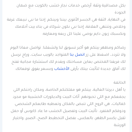
بكل مصداقية وثقة: أرخص خدمات نجار خشب بالكويت مع ضمان
الجودة
في النهاية، الثقة هي الجسر الأقوى بيننا وبينكم. إحنا ما نبي نبيعك غرفة
وخلاص وتنتهي العلاقة، إحنا نبي نكون شركاء في بناء بيت أحلامك
ونكسبك زبون دايم يوصي علينا كل ربعه ومعارفه.
رضاكم ومظهر بيتكم هو أكبر تسويق لنا ولشغلنا. تواصل معانا اليوم
ولا تتردد، اضغط على زر
اتصل بنا
المتواجد بالويب سايت، وراح نرسل
لك فريقنا المختص يعاين مساحتك ويقدم لك استشارة مجانية تفتح
لك آفاق جديدة لتأثيث بيتك بأرقى
الأخشاب
وبسعر يفوق توقعاتك.
الخاتمة
يا أهل ديرتنا الغالية، بيتكم هو مملكتكم الخاصة، ومكان راحتكم اللي
يجمعكم مع اللي تحبونهم. أثاث البيت والديكورات الخشبية مو مجرد
كماليات، هي الروح اللي تنبض بالمكان وتعطيه طابعكم الشخصي
وذوقكم المتفرد. تأثيث البيت وتفصيل الخشب ما عاد كابوس أو حمل
ثقيل يكسر الظهر، بالعكس، بفضل التخطيط الصح، الصبر، واختيار
الورشة