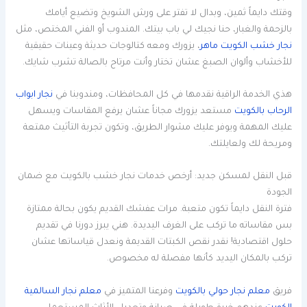
وقتك دايماً ثمين، وبدال لا تفتر على ورش الشويخ وتضيع أيامك
بالزحمة والغبار، حنا نجيك لي باب بيتك. المندوب أو الفني المختص، مثل
نجار خشب الكويت ماهر
، يزورك ومعه كتالوجات حديثة وعينات حقيقية
للأخشاب وألوان الصبغ عشان تختار وأنت مرتاح بالصالة تشرب شايك.
هذي الخدمة الراقية نقدمها في كل المحافظات، ومندوبنا في
نجار ابواب
الرحاب بالكويت
مستعد يزورك مجاناً عشان يرفع المقاسات ويسهل
عليك المهمة ويوفر عليك مشوار الطريق، وتكون تجربة التأثيث ممتعة
ومريحة لك ولعايلتك.
قبل النقل لمسكن جديد: أرخص خدمات نجار خشب بالكويت مع ضمان
الجودة
فترة النقل دايماً تكون متعبة. مرات عفشك القديم يكون بحالة ممتازة
بس مقاساته ما تركب على الغرف اليديدة. هني يبرز دورنا في تقديم
حلول اقتصادية! نقدر نقص الكبتات القديمة ونعدل قياساتها عشان
تركب بالمكان اليديد كأنها مفصلة له مخصوص.
فريق
معلم نجار حولي بالكويت
وفرعنا المتميز في
معلم نجار السالمية