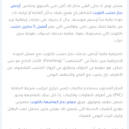
عشان توفر، لا تخلي الفني يختار لك أغلى شي بالسوق وخلاص.
أرخص
نجار خشب الكويت
الشاطر راح يقترح عليك بدائل ألمانية أو تركية ذات
جودة عالية جداً وسعر متوسط، بدال لا يجبرك على ماركات إيطالية تزيد
من تكلفة كبتك بدون داعي. وهالشي اللي يميز
أفضل 5 نجارين خشب
بالكويت اللي ينصحونك بمواد عملية تخدمك لسنوات طويلة بدون
خراب.
باحترافية عالية: أرخص خدمات نجار خشب بالكويت مع ضمان الجودة
الاحترافية تبين دايماً في “التشطيب” (Finishing). الأثاث الناجح مو بس
شكل، هو نعومة في الحواف وتطابق في الزوايا. الخشب المكشوف من
الأطراف راح يخترب مع الماي والتنظيف اليومي.
النجار المحترف يستخدم ماكينات كبس حراري لتركيب شريط الحماية
(PVC) على أطراف الطاولات والكبتات. إذا كان بيتك بالعاصمة وتدور
شغل نظيف وموثوق، فريق
معلم نجار العاصمة بالكويت
متمرس
بهذي التقنيات الحديثة اللي تضمن لك عفش متين يتحمل لعب اليهال
وكرف البيت اليومي المعتاد.