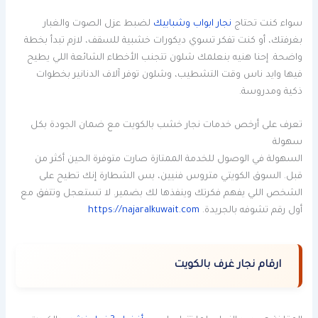
سواء كنت تحتاج
نجار ابواب وشبابيك
لضبط عزل الصوت والغبار
بغرفتك، أو كنت تفكر تسوي ديكورات خشبية للسقف، لازم تبدأ بخطة
واضحة. إحنا هنيه بنعلمك شلون تتجنب الأخطاء الشائعة اللي يطيح
فيها وايد ناس وقت التشطيب، وشلون توفر آلاف الدنانير بخطوات
ذكية ومدروسة.
تعرف على أرخص خدمات نجار خشب بالكويت مع ضمان الجودة بكل
سهولة
السهولة في الوصول للخدمة الممتازة صارت متوفرة الحين أكثر من
قبل. السوق الكويتي متروس فنيين، بس الشطارة إنك تطيح على
الشخص اللي يفهم فكرتك وينفذها لك بضمير. لا تستعجل وتتفق مع
أول رقم تشوفه بالجريدة.
https://najaralkuwait.com
ارقام نجار غرف بالكويت