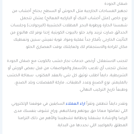
ضمان الجودة
تجهيز المساحات الخارجية مثل الحوش أو السطح يحتاج أخشاب من
نوع خاص (مثل أخشاب التيك أو الباركيه المعالج) عشان تتحمل
شمسنا الحارة ورطوبة البحر. المظلات الخشبية (البرجولات) وجلسات
الحدائق صارت تريند وايد حلو بالبيوت الكويتية. إحنا نوفر لك هالنوع من
التأثيث الخارجي بأفكار جداً عملية ومواد قوية تعيش سنين وتعطيك
مكان للراحة والاستجمام لك ولعايلتك بوقت العصاري الحلو.
لتجنب الاستغلال: أرخص خدمات نجار خشب بالكويت مع ضمان الجودة
عشان تتجنب أي تلاعب بالأسعار والمواصفات من قبل بعض الورش أو
الشريطية، دايماً اطلب توثيق كل شي بالعقد المكتوب. سماكة الخشب
بالمليمتر، نوع الصبغ وعدد الطبقات، ماركة المفصلات وبلد الصنع،
وطبعاً تاريخ التركيب النهائي.
وتقدر دايماً تتطمن وتقرأ
اراء العملاء
السابقين في موقعنا الإلكتروني
اللي تعاملوا معانا حق بيوتهم ومكاتبهم، وراح تشوف بنفسك مدى
الرضا والإشادة بشغلنا ونظافة تشطيبنا والأهم من ذلك التزامنا
المطلق بالمواعيد اللي نحددها من البداية.