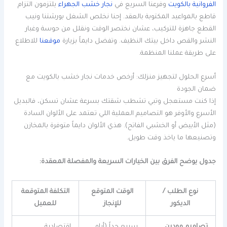
الفروانية بالكويت
وفرعنا السريع في
نجار خشب الجهراء
يلتزمون التزام
قاطع بالمواعيد المكتوبة بالعقد. إحنا نخلص الشغل بورشتنا ونيب
القطع جاهزة للتركيب، عشان نختصر الوقت ونقلل من حوسة وغبار
النشر والقص داخل بيتك النظيف. وتفضل دايماً بزيارة
موقعنا
للاطلاع
على طريقة عملنا المنظمة.
أسرع الحلول لتجهيز منزلك: أرخص خدمات نجار خشب بالكويت مع
ضمان الجودة
إذا كنت مستعجل وتبي تشطب شقتك بسرعة عشان تسكن، فالبديل
الأسرع والأوفر هو التصاميم العملية اللي تعتمد على الألوان السادة
(مثل الأبيض أو الخشبي الفاتح). هذي الألوان دايماً متوفرة بالمخازن
وتصنيعها ما ياخذ وقت طويل.
جدول يوضح الفرق بين الخيارات السريعة والمفصلة المعقدة:
نوع الطلب /
الوقت المتوقع
التكلفة المتوقعة
الديكور
للإنجاز
للعميل
تصاميم مودرن
سريع جداً (أيام
اقتصادية