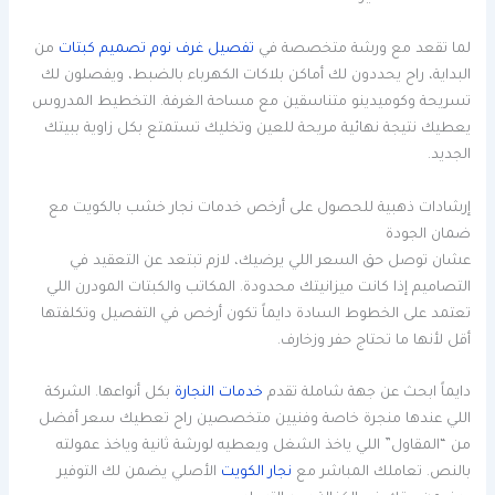
لما تقعد مع ورشة متخصصة في
تفصيل غرف نوم تصميم كبتات
من
البداية، راح يحددون لك أماكن بلاكات الكهرباء بالضبط، ويفصلون لك
تسريحة وكوميدينو متناسقين مع مساحة الغرفة. التخطيط المدروس
يعطيك نتيجة نهائية مريحة للعين وتخليك تستمتع بكل زاوية ببيتك
الجديد.
إرشادات ذهبية للحصول على أرخص خدمات نجار خشب بالكويت مع
ضمان الجودة
عشان توصل حق السعر اللي يرضيك، لازم تبتعد عن التعقيد في
التصاميم إذا كانت ميزانيتك محدودة. المكاتب والكبتات المودرن اللي
تعتمد على الخطوط السادة دايماً تكون أرخص في التفصيل وتكلفتها
أقل لأنها ما تحتاج حفر وزخارف.
دايماً ابحث عن جهة شاملة تقدم
خدمات النجارة
بكل أنواعها. الشركة
اللي عندها منجرة خاصة وفنيين متخصصين راح تعطيك سعر أفضل
من “المقاول” اللي ياخذ الشغل ويعطيه لورشة ثانية وياخذ عمولته
بالنص. تعاملك المباشر مع
نجار الكويت
الأصلي يضمن لك التوفير