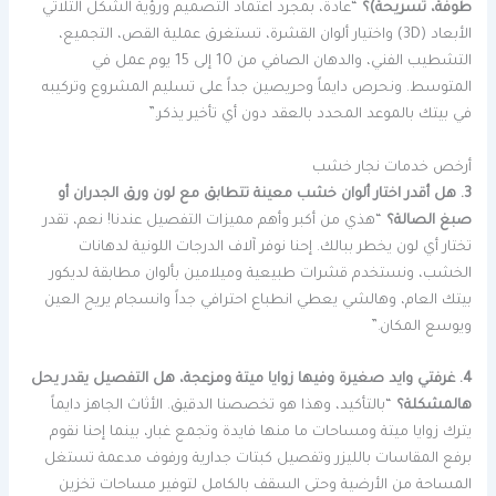
طوفة، تسريحة)؟
“عادةً، بمجرد اعتماد التصميم ورؤية الشكل الثلاثي
الأبعاد (3D) واختيار ألوان القشرة، تستغرق عملية القص، التجميع،
التشطيب الفني، والدهان الصافي من 10 إلى 15 يوم عمل في
المتوسط. ونحرص دايماً وحريصين جداً على تسليم المشروع وتركيبه
في بيتك بالموعد المحدد بالعقد دون أي تأخير يذكر.”
أرخص خدمات نجار خشب
3. هل أقدر اختار ألوان خشب معينة تتطابق مع لون ورق الجدران أو
صبغ الصالة؟
“هذي من أكبر وأهم مميزات التفصيل عندنا! نعم، تقدر
تختار أي لون يخطر ببالك. إحنا نوفر آلاف الدرجات اللونية لدهانات
الخشب، ونستخدم قشرات طبيعية وميلامين بألوان مطابقة لديكور
بيتك العام، وهالشي يعطي انطباع احترافي جداً وانسجام يريح العين
ويوسع المكان.”
4. غرفتي وايد صغيرة وفيها زوايا ميتة ومزعجة، هل التفصيل يقدر يحل
هالمشكلة؟
“بالتأكيد، وهذا هو تخصصنا الدقيق. الأثاث الجاهز دايماً
يترك زوايا ميتة ومساحات ما منها فايدة وتجمع غبار، بينما إحنا نقوم
برفع المقاسات بالليزر وتفصيل كبتات جدارية ورفوف مدعمة تستغل
المساحة من الأرضية وحتى السقف بالكامل لتوفير مساحات تخزين