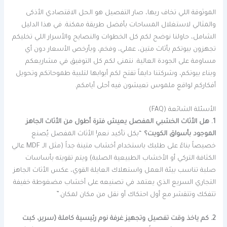
الموثوقة اللي تخاف ربها، صار التفصيل هو الحل الاقتصادي الأذكى
والمثالي لاستغلال المساحات بأفضل طريقة ممكنة. في هذا الدليل
الشامل، حاولنا نوضح لكم كل الخطوات والنصايح والأسرار اللي تخليكم
تجهزون بيوتكم بأثاث متين، عملي، وفخم، وبأرخص الأسعار دون أي
مساومة على الجودة العالية. نتمنى لكم كل التوفيق في مشاريعكم
وبناء بيوتكم، وشركتنا دايماً تفتح لكم أبوابها لتلبية طموحاتكم وتحويل
أفكاركم لواقع ملموس تعيشون فيه أحلى أيامكم.
الأسئلة الشائعة (FAQ)
1. هل الأثاث الخشبي المفصل يعيش فترة أطول من الأثاث الجاهز
الموجود بأسواق الكويت؟
“بكل تأكيد نعم! الأثاث المفصل يُصنع
خصيصاً بناءً على طلبك باستخدام أخشاب متينة جداً (مثل الـ MDF عالي
الكثافة التركي أو الأخشاب الطبيعية الصلبة) ويتم تقويته بأساسات
صلبة تناسب بيئة العمل واستهلاك العايلة القوي، عكس الأثاث الجاهز
التجاري السريع الذي يعتمد في تصنيعه على أخشاب مضغوطة خفيفة
تتفكك وتتقشر مع أول احتكاك أو نقل من مكان لمكان.”
2. كم ياخذ وقت تفصيل وتجهيز غرفة نوم رئيسية كاملة (سرير، كبت