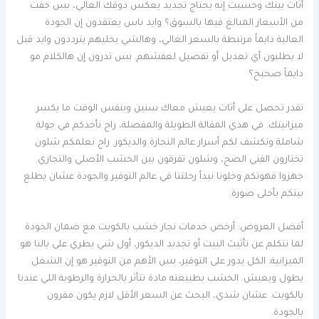
أثاث بيتك وحسيت إنه يحتاج تجديد يعكس ذوقك العالي، بس خفت
من الأسعار المبالغ فيها بالسوق؟ وايد ناس يعتقدون إن الجودة
العالية دايماً مرتبطة بالسعر الغالي، وهالشي يخليهم يترددون وايد قبل
لا يطلبون أي تعديل أو تفصيل لعفشهم. بس تدرون إن هالكلام مو
دايماً صحيح؟
تقدر تحصل على أثاث يعيش معاك سنين وبنفس الوقت ما يكسر
ميزانيتك. في هذي المقالة الطويلة والمفصلة، راح نأخذكم في جولة
شاملة ونكشف لكم أسرار عالم النجارة والديكور. راح نعلمكم شلون
تختارون الفني الصح، وشلون تفرقون بين الخشب الأصلي والتجاري.
جهزوا قهوتكم وخلونا نبدأ رحلتنا في عالم التوفير والجودة عشان يطلع
بيتكم بأحلى صورة.
أفضل العروض: أرخص خدمات نجار خشب بالكويت مع ضمان الجودة
لما نتكلم عن تأثيث البيت أو تجديد الديكور، أول شي يطري على بالنا هو
الميزانية. الكل يدور على التوفير، بس الأهم من التوفير هو إن الشغل
يطول ويعيش. الخشب بطبيعته مادة تتأثر بالحرارة والرطوبة اللي عندنا
بالكويت. عشان شذي، البحث عن السعر الأقل لازم يكون مقرون
بالجودة.