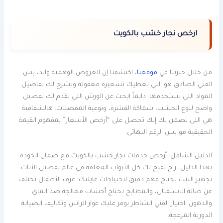
ارخص نجار خشب بالكويت
من خلال خبرتنا في
موقعنا
، اكتشفنا إن العروض الوهمية وايد، بس
الفني الصادق هو اللي يعطيك تسعيرة معقولة ويشرح لك تفاصيل
المواد اللي يستخدمها. دايماً ابحث عن الورش اللي تقدم لك تفصيل
واضح لنوع الخشب، سماكة القشرة، ونوعية المفصلات. هالشفافية
هي اللي تضمن لك إنك تحصل على “أرخص الأسعار” بمفهوم القيمة
الحقيقية مو بس الرقم النهائي.
الدليل الشامل: أرخص خدمات نجار خشب بالكويت مع ضمان الجودة
بهذا الدليل، راح نفتح لك كل الأبواب المغلقة في عالم تفصيل الأثاث.
تجهيز البيت يحتاج فهم دقيق لاحتياجات عايلتك. غرف الأطفال تختلف
عن صالة الاستقبال، والمطابخ تحتاج أخشاب معالجة ضد الماي
والدهون. اختيار الفني الشاطر يوفر عليك عوار الراس وتكاليف الصيانة
الدورية المزعجة.