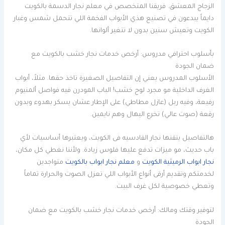
الزجاج المعشق. فريقنا المتخصص في معلم نجار الدسمة بالكويت
دايماً يبدعون في تصنيع هذي الأبواب الفخمة اللي تتحمل شمس وغبار
الكويت وتعيش سنين بدون لا تتغير ألوانها.
بأسلوب احترافي مدروس: أرخص خدمات نجار خشب بالكويت مع
ضمان الجودة
الأسلوب المدروس يعني إن التفاصيل الصغيرة تاخذ حقها. مثلاً، أبواب
الغرف الداخلية مو مجرد لوح خشب! الباب المودرن فيه فواصل ألمنيوم
رفيعة، وفيه ربل (عازل مطاطي) على الإطار عشان يسكر بهدوء وبدون
رقعة (صوت عالي) تخرع اليهال وهم نايمين.
هالتفاصيل يتقنها نجار القادسيه فى الكويت، ويعتبرها أساسيات لأي
باب حديث، مو ميزات تدفع عليها فلوس زيادة. ولأننا نغطي كل مكان،
نجار ابواب الرميثية الكويت
و
معلم نجار ابواب بالكويت
متواجدين
لخدمتكم وتقديم أرقى أنواع الأبواب اللي تعزل الصوت والحرارة تماماً
وتعطي خصوصية لكل غرف البيت.
لتوفير وقتك ومالك: أرخص خدمات نجار خشب بالكويت مع ضمان
الجودة