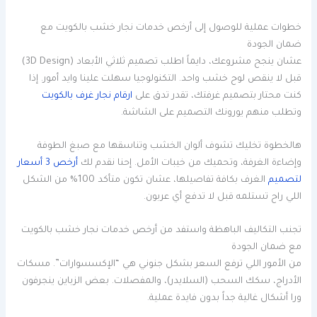
خطوات عملية للوصول إلى أرخص خدمات نجار خشب بالكويت مع
ضمان الجودة
عشان ينجح مشروعك، دايماً اطلب تصميم ثلاثي الأبعاد (3D Design)
قبل لا ينقص لوح خشب واحد. التكنولوجيا سهلت علينا وايد أمور. إذا
كنت محتار بتصميم غرفتك، تقدر تدق على
ارقام نجار غرف بالكويت
وتطلب منهم يورونك التصميم على الشاشة.
هالخطوة تخليك تشوف ألوان الخشب وتناسقها مع صبغ الطوفة
وإضاءة الغرفة، وتحميك من خيبات الأمل. إحنا نقدم لك
أرخص 3 أسعار
لتصميم
الغرف بكافة تفاصيلها، عشان تكون متأكد 100% من الشكل
اللي راح تستلمه قبل لا تدفع أي عربون.
تجنب التكاليف الباهظة واستفد من أرخص خدمات نجار خشب بالكويت
مع ضمان الجودة
من الأمور اللي ترفع السعر بشكل جنوني هي “الإكسسوارات”. مسكات
الأدراج، سكك السحب (السلايدر)، والمفصلات. بعض الزباين ينجرفون
ورا أشكال غالية جداً بدون فايدة عملية.