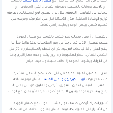
المقارنة هي سر النجاح. لما تتواصل مع
أفضل 3 نجار خشب
بالكويت،
راح تلاحظ فروقات بالتسعير وطريقة التعامل. الفني المحترف راح
يسألك عن التفاصيل الدقيقة، مثل لون الصبغ، نوع المسكات، وطريقة
توزيع الإضاءة المخفية. هذي الأسئلة تدل على احترافيته وحرصه على
تسليم شغل يبيض الوجه ويخليك راضي تماماً.
بالتفصيل.. أرخص خدمات نجار خشب بالكويت مع ضمان الجودة
عملية تفصيل الأثاث تبدأ دايماً من رفع المقاسات بدقة عالية جداً. ما
ينفع الفني ياخذ قياسات تقريبية، لأن أي غلطة بالسنتيمتر راح تأثر على
الشكل النهائي. النجار المضبوط راح يزور بيتك ومعه جهاز الليزر، ياخذ
كل الزوايا، ويشوف الطوفة إذا كانت سيدة ولا فيها ميلان.
هذي التفاصيل الفنية الدقيقة هي اللي تحدد نجاح الشغل. مثلاً، إذا
كنت تفكر تركب
ابواب اكورديون و بديل الخشب
عشان توفر مساحة
بالممرات، القياس الدقيق للمجرى الأرضي والعلوي هو اللي يخلي الباب
يفتح ويسكر بنعومة وبدون لا يطلع أصوات مزعجة أو يعلق مع الوقت.
أسرار الخبراء: أرخص خدمات نجار خشب بالكويت مع ضمان الجودة
من الأسرار اللي الخبراء يطبقونها عشان يقللون التكلفة، هي استخدام