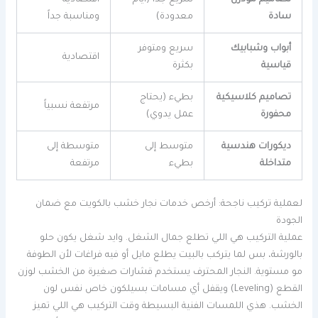
سادة
معدودة)
ومناسبة جداً
أبواب وشبابيك
سريع ومتوفر
اقتصادية
قياسية
بكثرة
تصاميم كلاسيكية
بطيء (يحتاج
مرتفعة نسبياً
محفورة
عمل يدوي)
ديكورات هندسية
متوسط إلى
متوسطة إلى
متداخلة
بطيء
مرتفعة
لعملية تركيب ناجحة: أرخص خدمات نجار خشب بالكويت مع ضمان
الجودة
عملية التركيب هي اللي تطلع جمال الشغل. وايد شغل يكون حلو
بالورشة، بس لما يتركب بالبيت يطلع مايل أو فيه فراغات لأن الطوفة
مو مستوية. النجار المحترف يستخدم قشارات صغيرة من الخشب لوزن
القطع (Leveling) ويقفل أي مسامات بسيلكون خاص نفس لون
الخشب. هذي اللمسات الفنية البسيطة وقت التركيب هي اللي تميز