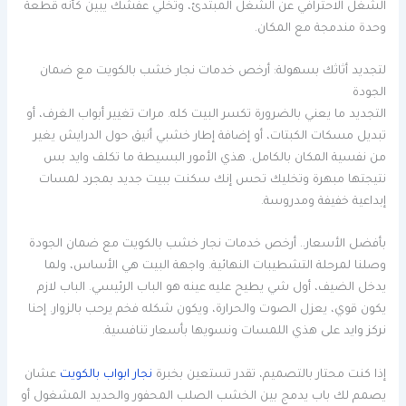
الشغل الاحترافي عن الشغل المبتدئ، وتخلي عفشك يبين كأنه قطعة
وحدة مندمجة مع المكان.
لتجديد أثاثك بسهولة: أرخص خدمات نجار خشب بالكويت مع ضمان
الجودة
التجديد ما يعني بالضرورة تكسر البيت كله. مرات تغيير أبواب الغرف، أو
تبديل مسكات الكبتات، أو إضافة إطار خشبي أنيق حول الدرايش يغير
من نفسية المكان بالكامل. هذي الأمور البسيطة ما تكلف وايد بس
نتيجتها مبهرة وتخليك تحس إنك سكنت ببيت جديد بمجرد لمسات
إبداعية خفيفة ومدروسة.
بأفضل الأسعار.. أرخص خدمات نجار خشب بالكويت مع ضمان الجودة
وصلنا لمرحلة التشطيبات النهائية. واجهة البيت هي الأساس، ولما
يدخل الضيف، أول شي يطيح عليه عينه هو الباب الرئيسي. الباب لازم
يكون قوي، يعزل الصوت والحرارة، ويكون شكله فخم يرحب بالزوار. إحنا
نركز وايد على هذي اللمسات ونسويها بأسعار تنافسية.
إذا كنت محتار بالتصميم، تقدر تستعين بخبرة
نجار ابواب بالكويت
عشان
يصمم لك باب يدمج بين الخشب الصلب المحفور والحديد المشغول أو