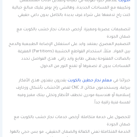
الكويت
عندهم خبرة طويلة في صيانة وتعديل الأثاث المستعمل
وتكييفه مع المساحات الجديدة، وهالشي راح يوفر عليك مبالغ خيالية
كنت راح تدفعها على شراء غرف يديدة بالكامل بدون داعي حقيقي.
لتصميمات عصرية ومميزة: أرخص خدمات نجار خشب بالكويت مع
ضمان الجودة
التصميم العصري يعتمد وايد على استغلال الإضاءة الطبيعية والدمج
بين المواد. مثلاً، استخدام القواطع الخشبية (Partitions) المفرغة
بالصالات المفتوحة يعطي طابع وايد راقي. هذي الفواصل تحدد
المساحات بدون لا تصغرها أو تمنع النور من الدخول.
خبرائنا في
معلم نجار حطين بالكويت
يقدرون ينفذون هذي الأفكار
ببراعة، ويستخدمون مكائن الـ CNC لقص الأخشاب بأشكال وزخارف
إسلامية أو هندسية مودرن تخطف الأنظار وتخلي بيتك مميز وفيه
لمسة فنية راقية جداً.
للحصول على خدمة متكاملة: أرخص خدمات نجار خشب بالكويت مع
ضمان الجودة
الخدمة المتكاملة تعني الكفالة والضمان الحقيقي، مو بس حجي بالهوا.