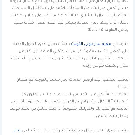
لحماية ميزانيتك: أرخص خدمات نجار خشب بالكويت مع ضمان الجودة
عشان تحمي ميزانيتك من المفاجآت، اعتمد على استغلال المساحات
الميتة بالبيت. بدال لا تشتري كبتات جاهزة ما تركب على قياس غرفتك
وتخلي فراغ بينها وبين الطوفة يتجمع فيه الغبار، فصل كبتات مبنية
بداخل الطوفة (Built-in).
فنيونا في
معلم نجار حولي الكويت
دايماً يقدمون هذي الحلول الذكية
اللي تعطي بيتك سعة وشكل مرتب، وتخلي الغرفة تبين أكبر من
حجمها الحقيقي، وهالشي يوفر عليك شراء وحدات تخزين إضافية تاخذ
مكان وتكلفك فلوس زايدة.
لتجنب المتاعب إليك أرخص خدمات نجار خشب بالكويت مع ضمان
الجودة
المتاعب دايماً تجي من التأخير في التسليم. وايد ناس يعانون من
“مماطلة” العمال وتأخيرهم عن الموعد المتفق عليه. كل يوم تأخير في
التأثيث هو تعب لك ولعايلتك خصوصاً إذا كنت ساكن في شقة مؤقتة
وتنطر بيتك يخلص.
عشان شذي، لازم تتعامل مع ورشة كبيرة وملتزمة. ورشتنا في
نجار