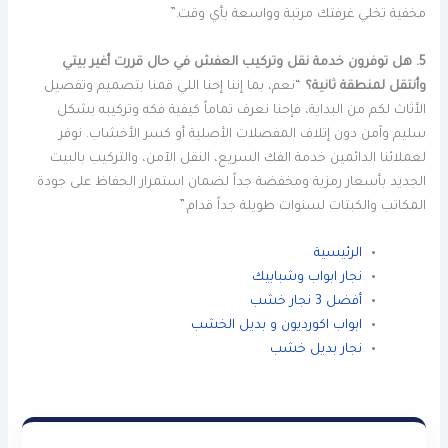
مخفية تخلي غرفتك مرتبة وواسعة بأي وقت.”
5. هل توفرون خدمة نقل وتركيب العفش في حال قررت أغير بيتي
وأنتقل لمنطقة ثانية؟
“نعم، بما إننا إحنا اللي قمنا بتصميم وتفصيل
الأثاث لكم من البداية، فإحنا نعرف تماماً كيفية فكه وتركيبه بشكل
سليم وآمن دون إتلاف المفصلات الأصلية أو كسر الأخشاب. نوفر
لعملائنا الدائمين خدمة الفك السريع، النقل الآمن، والتركيب بالبيت
الجديد بأسعار رمزية ومخفضة جداً لضمان استمرار الحفاظ على جودة
المكاتب والكبتات لسنوات طويلة جداً قدام.”
الرئيسية
نجار ابواب وشبابيك
أفضل 3 نجار خشب
ابواب اكورديون و بديل الخشب
نجار بديل خشب