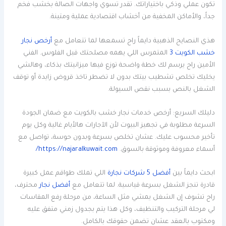
تكون عملي وذكي باختياراتك. تقدر تسوي واجهات الصالة بخشب فخم
جداً، والأماكن المخفية من أخشاب اقتصادية عملية ومتينة.
هذي النصايح الذهبية دايماً راح تسمعها لما تتعامل مع
أرخص نجار
خشب الكويت 3
المتمرس اللي يهمه مصلحتك قبل الفلوس. الفني
الأمين راح يرسم لك خطة واضحة توزع فيها ميزانيتك بذكاء، وهالشي
يخليك تخلص تشطيب بيتك بدون لا تضطر تاخذ قروض زايدة أو توقف
الشغل بالنص بسبب نقص السيولة.
دليلك السريع: أرخص خدمات نجار خشب بالكويت مع ضمان الجودة
السرعة مطلوبة في تجهيز البيوت لأن الآجارات هالأيام غالية وكل يوم
تأخير محسوب عليك. عشان تخلص بسرعة وبدون حوسة، تواصل مع
أسماء معروفة وموثوقة بالسوق.
https://najaralkuwait.com/
ابحث دايماً بين
أفضل 5 شركات نجارة
اللي تملك طواقم عمل كبيرة
قادرة تنجز الشغل بسرعة قياسية. لما تتعامل مع
أفضل نجار
محترف،
راح تشوف إن الشغل يمشي مثل الساعة، من مرحلة رفع المقاسات
لي مرحلة التركيب والتنظيف، وكل هذا يتم بجدول زمني متفق عليه
ومكتوب بالعقد عشان تضمن حقوقك بالكامل.